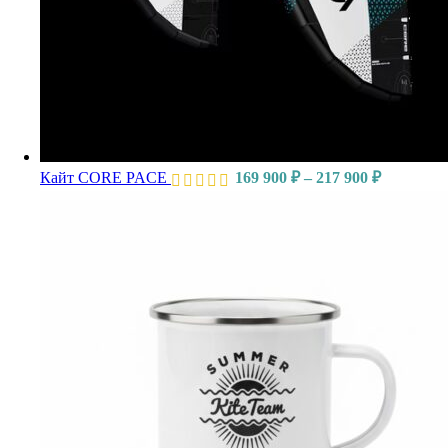
Кайт CORE PACE
169 900
₽
–
217 900
₽