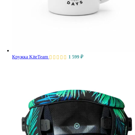
Кружка KiteTeam
1 599
₽