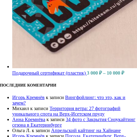
Подарочный сертификат (пластик)
3 000
₽
–
10 000
₽
ПОСЛЕДНИЕ КОМЕНТАРИИ
Игорь Кремнёв
к записи
Вингфойлинг: что это, как и
зачем?
Михаил
к записи
Территория ветра: 27 фотографий
уникального спота на Верх-Исетском пруду
Анна Кремнёва
к записи
34 фото с Закрытия Сноукайтинг
сезона в Екатеринбурге
Ольга Л.
к записи
Апрельский кайтинг на Хайнане
Игорь Кремнёв
к записи
Погода. Екатеринбург, Верх-