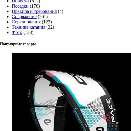
Новости
(512)
Поездки
(170)
Правила и требования
(4)
Снаряжение
(261)
Соревнования
(122)
Техника катания
(32)
Фото
(133)
Популярные товары