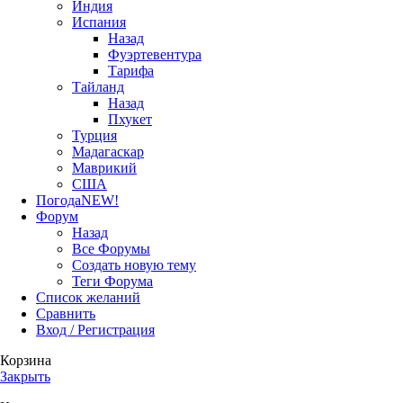
Индия
Испания
Назад
Фуэртевентура
Тарифа
Тайланд
Назад
Пхукет
Турция
Мадагаскар
Маврикий
США
Погода
NEW!
Форум
Назад
Все Форумы
Создать новую тему
Теги Форума
Список желаний
Сравнить
Вход / Регистрация
Корзина
Закрыть