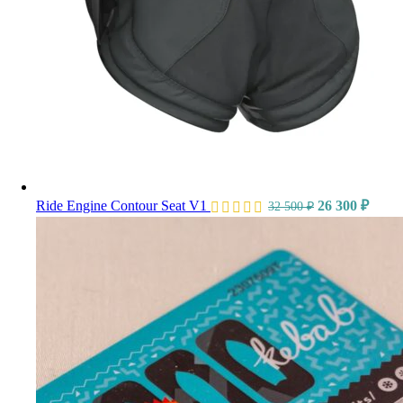
Ride Engine Contour Seat V1
26 300
₽
32 500
₽