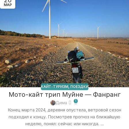
МАР
КАЙТ-ТУРИЗМ
,
ПОЕЗДКИ
Мото-кайт трип Муйне — Фанранг
1
Дима
Конец марта 2024, деревня опустела, ветровой сезон
подходил к концу. Посмотрев прогноз на ближайшую
неделю, понял: сейчас или никогда. ...