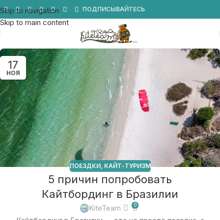
Мы в Telegram
ПОДПИСЫВАЙТЕСЬ
Skip to navigation
Skip to main content
17
НОЯ
ПОЕЗДКИ
,
КАЙТ-ТУРИЗМ
5 причин попробовать
Кайтбординг в Бразилии
0
KiteTeam