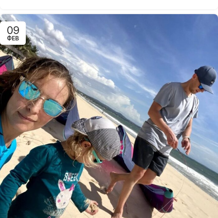
09
ФЕВ