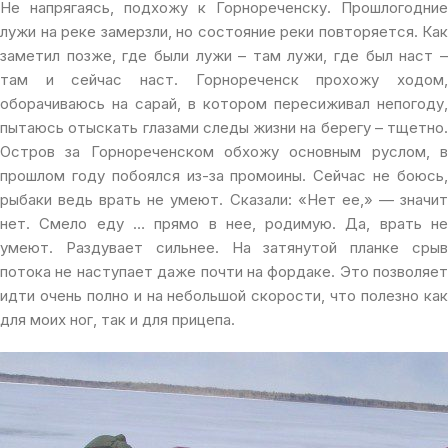
Не напрягаясь, подхожу к Горнореченску. Прошлогодние
лужи на реке замерзли, но состояние реки повторяется. Как
заметил позже, где были лужи – там лужи, где был наст –
там и сейчас наст. Горнореченск прохожу ходом,
оборачиваюсь на сарай, в котором пересиживал непогоду,
пытаюсь отыскать глазами следы жизни на берегу – тщетно.
Остров за Горнореченском обхожу основным руслом, в
прошлом году побоялся из-за промоины. Сейчас не боюсь,
рыбаки ведь врать не умеют. Сказали: «Нет ее,» — значит
нет. Смело еду … прямо в нее, родимую. Да, врать не
умеют. Раздувает сильнее. На затянутой планке срыв
потока не наступает даже почти на фордаке. Это позволяет
идти очень полно и на небольшой скорости, что полезно как
для моих ног, так и для прицепа.