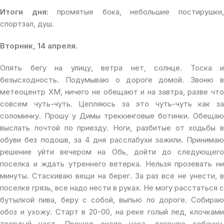
Итоги дня:
промятые бока, небольшие постирушки
спортзал, душ.
Вторник, 14 апреля.
Опять бегу на улицу, ветра нет, солнце. Тоска и
безысходность. Подумываю о дороге домой. Звоню в
метеоцентр ХМ, ничего не обещают и на завтра, разве что
совсем чуть-чуть. Цепляюсь за это чуть-чуть как за
соломинку. Прошу у Димы треккинговые ботинки. Обещаю
выслать почтой по приезду. Ноги, разбитые от ходьбы в
обуви без подошв, за 4 дня расслабухи зажили. Принимаю
решение уйти вечером на Обь, дойти до следующего
поселка и ждать утреннего ветерка. Нельзя прозевать ни
минуты. Стаскиваю вещи на берег. За раз все не унести, в
поселке грязь, все надо нести в руках. Не могу расстаться с
бутылкой пива, беру с собой, выпью по дороге. Собираю
обоз и ухожу. Старт в 20-00, на реке голый лед, клочками
твердый наст. Прошел около часа, догоняю собачку,