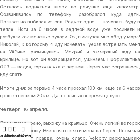
Осталось подняться вверх по речушке еще километр.
Созваниваясь по телефону, разобрался куда идти.
Полностью выбился из сил. Радует одно — ночевать буду в
тепле. Ноги за 6 часов в ледяной воде уже посинели и
разбухли как моченые сухари. Ох, и икнулся мне обед у мэра!
Николай, к которому я иду ночевать, уехал встречать меня
на УАЗике, разминулись. Мокрый и замерзший жду на
крыльце. Но вот он возвращается, ужинаем. Профилактика
ОРЗ — водка, горячая уха с перцем. Через час согреваюсь,
иду спать.
Итоги дня:
за первые 4 часа проехал 103 км, еще за 6 часов
прошел пешком 20 км. Да, сопливых вовремя целуют!
Четверг, 16 апреля.
Просыпаюсь рано, выхожу на крыльцо. Очень легкий ветерок
с востока. Прошу Николая отвезти меня на берег. Пьем чай
агазин
Меню
Избранное
Корзина
Мой аккаунт
и едем. Дует правда, очень слабо. Velocity раскладываю