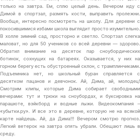
только на завтра. Ем, сплю целый день. Вечером иду с
Димой в спортзал, размять кости, выправить пролежни.
Вообще, интересно посмотреть на школу. Для деревни с
покосившимися избами школа выглядит просто изумительно.
В холле зимний сад, просторно и светло. Спортзал слегка
маловат, но для 50 учеников со всей деревни — здорово.
Обратил внимание на десяток пар сноубордических
ботинок, сохнущих на батареях. Оказывается, у них на
горном берегу есть обустроенный склон, с трамплинчиками.
Подъемника нет, но школьный буран справляется с
десятком пацанов и девчонок. Ай, Дима, ай, молодец!
Смотрим клипы, которые Дима собирает свободными
вечерами: тут и трюки на сноубордах, и буксировка на
парашюте, вэйкборд и водные лыжи. Видеокомпания –
«убытки.ру». И все это в деревне, которую не на всякой
карте найдешь. Ай, да Дима!!! Вечером смотрю прогноз.
Легкий ветерок на завтра опять убрали. Обещают лишь в
среду.