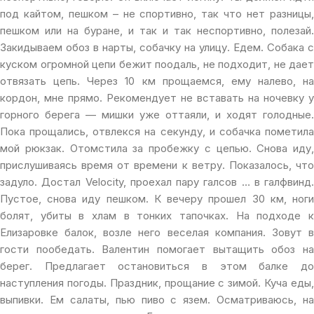
под кайтом, пешком – не спортивно, так что нет разницы,
пешком или на буране, и так и так неспортивно, полезай.
Закидываем обоз в нарты, собачку на улицу. Едем. Собака с
куском огромной цепи бежит поодаль, не подходит, не дает
отвязать цепь. Через 10 км прощаемся, ему налево, на
кордон, мне прямо. Рекомендует не вставать на ночевку у
горного берега — мишки уже оттаяли, и ходят голодные.
Пока прощались, отвлекся на секунду, и собачка пометила
мой рюкзак. Отомстила за пробежку с цепью. Снова иду,
прислушиваясь время от времени к ветру. Показалось, что
задуло. Достал Velocity, проехал пару галсов … в галфвинд.
Пустое, снова иду пешком. К вечеру прошел 30 км, ноги
болят, убиты в хлам в тонких тапочках. На подходе к
Елизаровке балок, возле него веселая компания. Зовут в
гости пообедать. Валентин помогает вытащить обоз на
берег. Предлагает остановиться в этом балке до
наступления погоды. Праздник, прощание с зимой. Куча еды,
выпивки. Ем салаты, пью пиво с язем. Осматриваюсь, на