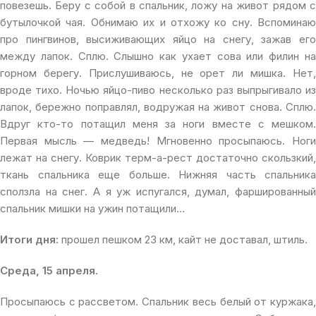
повезешь. Беру с собой в спальник, ложу на живот рядом с
бутылочкой чая. Обнимаю их и отхожу ко сну. Вспоминаю
про пингвинов, высиживающих яйцо на снегу, зажав его
между лапок. Сплю. Слышно как ухает сова или филин на
горном берегу. Прислушиваюсь, не орет ли мишка. Нет,
вроде тихо. Ночью яйцо-пиво несколько раз выпрыгивало из
лапок, бережно поправлял, водружая на живот снова. Сплю.
Вдруг кто-то потащил меня за ноги вместе с мешком.
Первая мысль — медведь! Мгновенно просыпаюсь. Ноги
лежат на снегу. Коврик терм-а-рест достаточно скользкий,
ткань спальника еще больше. Нижняя часть спальника
сползла на снег. А я уж испугался, думал, фаршированный
спальник мишки на ужин потащили…
Итоги дня:
прошел пешком 23 км, кайт не доставал, штиль.
Среда, 15 апреля.
Просыпаюсь с рассветом. Спальник весь белый от куржака,