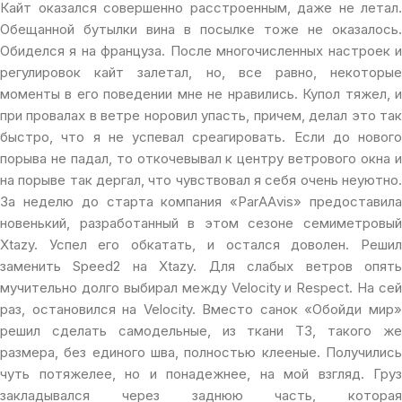
Кайт оказался совершенно расстроенным, даже не летал.
Обещанной бутылки вина в посылке тоже не оказалось.
Обиделся я на француза. После многочисленных настроек и
регулировок кайт залетал, но, все равно, некоторые
моменты в его поведении мне не нравились. Купол тяжел, и
при провалах в ветре норовил упасть, причем, делал это так
быстро, что я не успевал среагировать. Если до нового
порыва не падал, то откочевывал к центру ветрового окна и
на порыве так дергал, что чувствовал я себя очень неуютно.
За неделю до старта компания «ParAAvis» предоставила
новенький, разработанный в этом сезоне семиметровый
Xtazy. Успел его обкатать, и остался доволен. Решил
заменить Speed2 на Xtazy. Для слабых ветров опять
мучительно долго выбирал между Velocity и Respect. На сей
раз, остановился на Velocity. Вместо санок «Обойди мир»
решил сделать самодельные, из ткани ТЗ, такого же
размера, без единого шва, полностью клееные. Получились
чуть потяжелее, но и понадежнее, на мой взгляд. Груз
закладывался через заднюю часть, которая