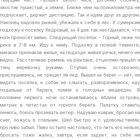
хвостик пушистый, к земле. Ближе чем на полкилометра не
подпускает, держит дистанцию. Так и идем друг за другом.
Наконец надоело рыжей, убежала к себе в лес. К сумеркам
подхожу к поселку Кедровый, за 4 дня так наотдыхался, что
ноги проносят мимо. Следующий поселок – Горный, ниже по
реке в 7-8 км. Иду к нему. Подхожу в полной темноте,
никаких признаков жилья, на подходе живая речка, ничего не
видно. Расстегиваю ремень на рюкзаке, отцепляю прицеп и
тяну веревочку руками. Ступаю очень осторожно,
прислушиваясь, не трещит ли лед. Вышел на берег — нет, не
видать поселка, и собак не слыхать, разворачиваюсь, иду
подальше от берега, помня о голодных медведях. В
половине первого ночи останавливаюсь вблизи острова,
метрах в пятистах от горного берега. Палатку ставить
ленюсь, боюсь прозевать ветер. Надуваю коврик, бросаю на
снег, ложусь в спальник. Шел быстро и с удовольствием,
про пиво забыл. Пиво остыло настолько, что пить его нельзя,
бросать тоже жалко, завтра, если задует, на себе не