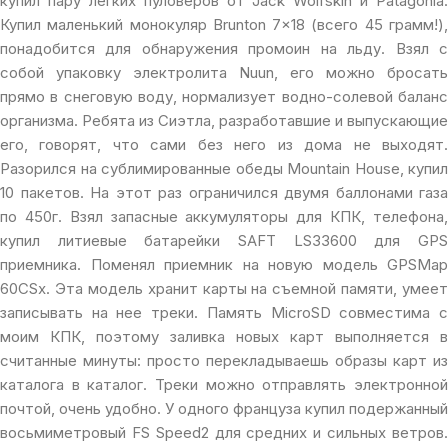
купил пару легких пуловеров от Jack Wolfskin и Patagonia.
Купил маленький монокуляр Brunton 7×18 (всего 45 грамм!),
понадобится для обнаружения промоин на льду. Взял с
собой упаковку электролита Nuun, его можно бросать
прямо в снеговую воду, нормализует водно-солевой баланс
организма. Ребята из Сиэтла, разработавшие и выпускающие
его, говорят, что сами без него из дома не выходят.
Разорился на сублимированные обеды Mountain House, купил
10 пакетов. На этот раз ограничился двумя баллонами газа
по 450г. Взял запасные аккумуляторы для КПК, телефона,
купил литиевые батарейки SAFT LS33600 для GPS
приемника. Поменял приемник на новую модель GPSMap
60CSx. Эта модель хранит карты на съемной памяти, умеет
записывать на нее треки. Память MicroSD совместима с
моим КПК, поэтому заливка новых карт выполняется в
считанные минуты: просто перекладываешь образы карт из
каталога в каталог. Треки можно отправлять электронной
почтой, очень удобно. У одного француза купил подержанный
восьмиметровый FS Speed2 для средних и сильных ветров.