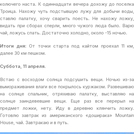
колючего наста. К одиннадцати вечера дохожу до поселка
Троица. Нахожу чуть подстывшую лужу для добычи воды,
ставлю палатку, хочу сварить поесть. Не нахожу ложку,
видать при сборах сперли, много чужого люда было. Варю
чай, ложусь спать. Достаточно холодно, около -15 ночью.
Итоги дня:
От точки старта под кайтом проехал 11 км
далее 30 км пешком.
Суббота, 11 апреля.
Встаю с восходом солнца подсушить вещи. Ночью из-за
вымораживания влаги все покрылось куржаком. Развешиваю
на солнце спальник, отряхиваю палатку, выставляю на
солнце заиндевевшие вещи. Еще раз все перерыл на
предмет ложки, нету. Иду в деревню клянчить ложку.
Готовлю завтрак из американского «доширака» Mountain
House, чай. Завтракаю и в путь.