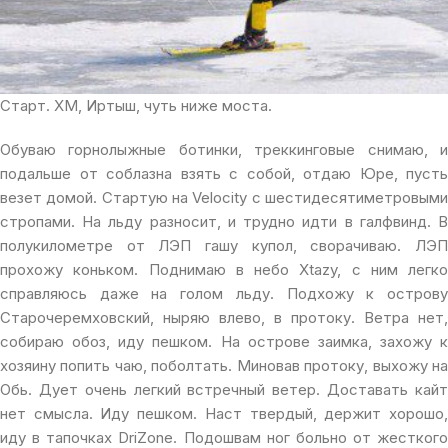
Старт. ХМ, Иртыш, чуть ниже моста.
Обуваю горнолыжные ботинки, треккинговые снимаю, и
подальше от соблазна взять с собой, отдаю Юре, пусть
везет домой. Стартую на Velocity с шестидесятиметровыми
стропами. На льду разносит, и трудно идти в галфвинд. В
полукилометре от ЛЭП гашу купол, сворачиваю. ЛЭП
прохожу коньком. Поднимаю в небо Xtazy, с ним легко
справляюсь даже на голом льду. Подхожу к острову
Старочеремховский, ныряю влево, в протоку. Ветра нет,
собираю обоз, иду пешком. На острове заимка, захожу к
хозяину попить чаю, поболтать. Миновав протоку, выхожу на
Обь. Дует очень легкий встречный ветер. Доставать кайт
нет смысла. Иду пешком. Наст твердый, держит хорошо,
иду в тапочках DriZone. Подошвам ног больно от жесткого