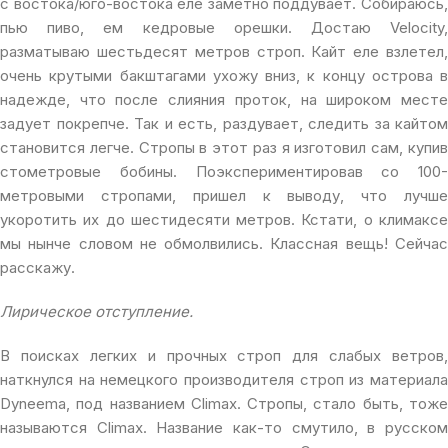
с востока/юго-востока еле заметно поддувает. Собираюсь,
пью пиво, ем кедровые орешки. Достаю Velocity,
разматываю шестьдесят метров строп. Кайт еле взлетел,
очень крутыми бакштагами ухожу вниз, к концу острова в
надежде, что после слияния проток, на широком месте
задует покрепче. Так и есть, раздувает, следить за кайтом
становится легче. Стропы в этот раз я изготовил сам, купив
стометровые бобины. Поэкспериментировав со 100-
метровыми стропами, пришел к выводу, что лучше
укоротить их до шестидесяти метров. Кстати, о климаксе
мы нынче словом не обмолвились. Классная вещь! Сейчас
расскажу.
Лирическое отступление.
В поисках легких и прочных строп для слабых ветров,
наткнулся на немецкого производителя строп из материала
Dyneema, под названием Climax. Стропы, стало быть, тоже
называются Climax. Название как-то смутило, в русском