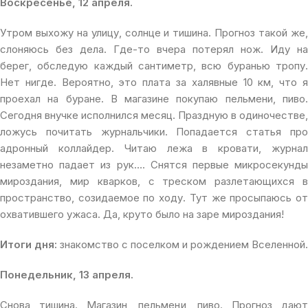
Воскресенье, 12 апреля.
Утром выхожу на улицу, солнце и тишина. Прогноз такой же,
слоняюсь без дела. Где-то вчера потерял нож. Иду на
берег, обследую каждый сантиметр, всю буранью тропу.
Нет нигде. Вероятно, это плата за халявные 10 км, что я
проехал на буране. В магазине покупаю пельмени, пиво.
Сегодня внучке исполнился месяц. Праздную в одиночестве,
ложусь почитать журнальчики. Попадается статья про
адронный коллайдер. Читаю лежа в кровати, журнал
незаметно падает из рук…. Снятся первые микросекунды
мироздания, мир кварков, с треском разлетающихся в
пространство, созидаемое по ходу. Тут же просыпаюсь от
охватившего ужаса. Да, круто было на заре мироздания!
Итоги дня:
знакомство с поселком и рождением Вселенной.
Понедельник, 13 апреля.
Снова тишина. Магазин, пельмени, пиво. Прогноз дают