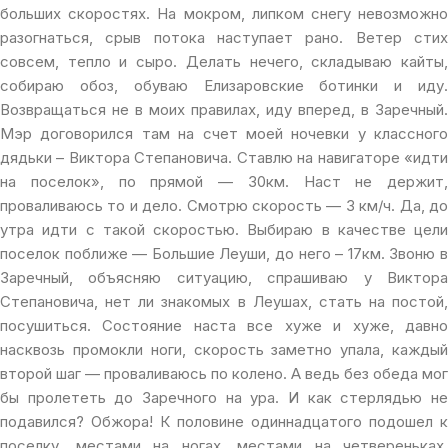
больших скоростях. На мокром, липком снегу невозможно
разогнаться, срыв потока наступает рано. Ветер стих
совсем, тепло и сыро. Делать нечего, складываю кайты,
собираю обоз, обуваю Елизаровские ботинки и иду.
Возвращаться не в моих правилах, иду вперед, в Заречный.
Мэр договорился там на счет моей ночевки у классного
дядьки – Виктора Степановича. Ставлю на навигаторе «идти
на поселок», по прямой — 30км. Наст не держит,
проваливаюсь то и дело. Смотрю скорость — 3 км/ч. Да, до
утра идти с такой скоростью. Выбираю в качестве цели
поселок поближе — Большие Леуши, до него – 17км. Звоню в
Заречный, объясняю ситуацию, спрашиваю у Виктора
Степановича, нет ли знакомых в Леушах, стать на постой,
посушиться. Состояние наста все хуже и хуже, давно
насквозь промокли ноги, скорость заметно упала, каждый
второй шаг — проваливаюсь по колено. А ведь без обеда мог
бы пролететь до Заречного на ура. И как стерлядью не
подавился? Обжора! К половине одиннадцатого подошел к
поселку, местами на ногах, местами на четвереньках.