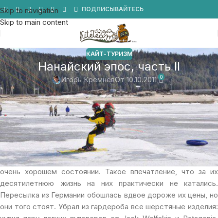
Мы в Telegram
ПОДПИСЫВАЙТЕСЬ
Skip to navigation
Skip to main content
КАЙТ-ТУРИЗМ
Нанайский эпос, часть II
0
Игорь Кремнёв
От 10.10.2011
Подготовка.
Захотелось снова приключений. Решил-таки добить Обь,
либо себя. Пересмотрел снаряжение, кайтовый гардероб.
Купил чудесный горнолыжный «скафандр» из гортекса от
North Face, разработанный для Heliski.
Купил лыжи Atomi
Beta Race, длиной 183 см, радиус поворота 34 метра, в
очень хорошем состоянии. Такое впечатление, что за их
десятилетнюю жизнь на них практически не катались.
Пересылка из Германии обошлась вдвое дороже их цены, но
они того стоят. Убрал из гардероба все шерстяные изделия: