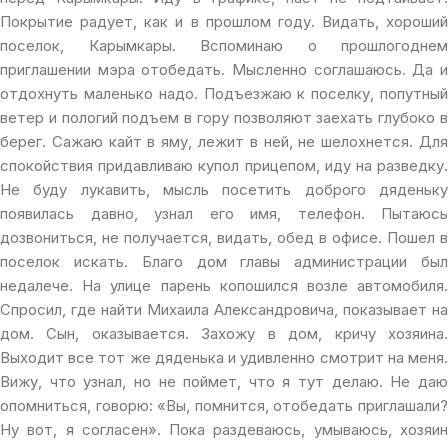
Покрытие радует, как и в прошлом году. Видать, хороший
поселок, Карымкары. Вспоминаю о прошлогоднем
приглашении мэра отобедать. Мысленно соглашаюсь. Да и
отдохнуть маленько надо. Подъезжаю к поселку, попутный
ветер и пологий подъем в гору позволяют заехать глубоко в
берег. Сажаю кайт в яму, лежит в ней, не шелохнется. Для
спокойствия придавливаю купол прицепом, иду на разведку.
Не буду лукавить, мысль посетить доброго дяденьку
появилась давно, узнал его имя, телефон. Пытаюсь
дозвониться, не получается, видать, обед в офисе. Пошел в
поселок искать. Благо дом главы администрации был
недалече. На улице парень копошился возле автомобиля.
Спросил, где найти Михаила Александровича, показывает на
дом. Сын, оказывается. Захожу в дом, кричу хозяина.
Выходит все тот же дяденька и удивленно смотрит на меня.
Вижу, что узнал, но не поймет, что я тут делаю. Не даю
опомниться, говорю: «Вы, помнится, отобедать приглашали?
Ну вот, я согласен». Пока раздеваюсь, умываюсь, хозяин