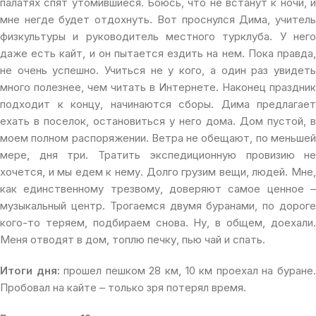
палатях спят утомившиеся. Боюсь, что не встанут к ночи, и
мне негде будет отдохнуть. Вот проснулся Дима, учитель
физкультуры и руководитель местного турклуба. У него
даже есть кайт, и он пытается ездить на нем. Пока правда,
не очень успешно. Учиться не у кого, а один раз увидеть
много полезнее, чем читать в Интернете. Наконец праздник
подходит к концу, начинаются сборы. Дима предлагает
ехать в поселок, остановиться у него дома. Дом пустой, в
моем полном распоряжении. Ветра не обещают, по меньшей
мере, дня три. Тратить экспедиционную провизию не
хочется, и мы едем к нему. Долго грузим вещи, людей. Мне,
как единственному трезвому, доверяют самое ценное –
музыкальный центр. Трогаемся двумя буранами, по дороге
кого-то теряем, подбираем снова. Ну, в общем, доехали.
Меня отводят в дом, топлю печку, пью чай и спать.
Итоги дня:
прошел пешком 28 км, 10 км проехал на буране
Пробовал на кайте – только зря потерял время.