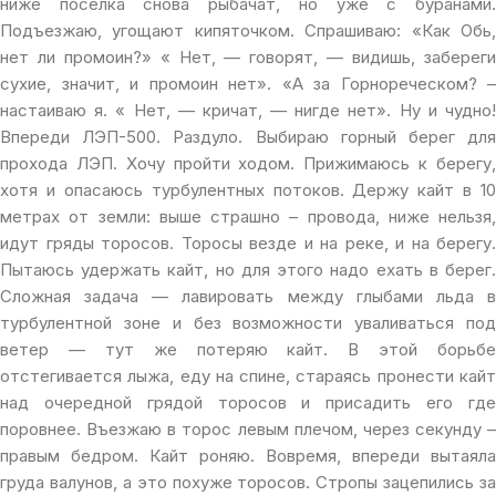
ниже поселка снова рыбачат, но уже с буранами.
Подъезжаю, угощают кипяточком. Спрашиваю: «Как Обь,
нет ли промоин?» « Нет, — говорят, — видишь, забереги
сухие, значит, и промоин нет». «А за Горнореческом? –
настаиваю я. « Нет, — кричат, — нигде нет». Ну и чудно!
Впереди ЛЭП-500. Раздуло. Выбираю горный берег для
прохода ЛЭП. Хочу пройти ходом. Прижимаюсь к берегу,
хотя и опасаюсь турбулентных потоков. Держу кайт в 10
метрах от земли: выше страшно – провода, ниже нельзя,
идут гряды торосов. Торосы везде и на реке, и на берегу.
Пытаюсь удержать кайт, но для этого надо ехать в берег.
Сложная задача — лавировать между глыбами льда в
турбулентной зоне и без возможности уваливаться под
ветер — тут же потеряю кайт. В этой борьбе
отстегивается лыжа, еду на спине, стараясь пронести кайт
над очередной грядой торосов и присадить его где
поровнее. Въезжаю в торос левым плечом, через секунду –
правым бедром. Кайт роняю. Вовремя, впереди вытаяла
груда валунов, а это похуже торосов. Стропы зацепились за