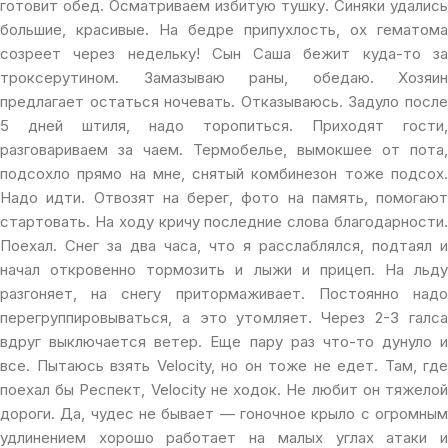
готовит обед. Осматриваем избитую тушку. Синяки удались
большие, красивые. На бедре припухлость, ох гематома
созреет через недельку! Сын Саша бежит куда-то за
троксерутином. Замазываю раны, обедаю. Хозяин
предлагает остаться ночевать. Отказываюсь. Задуло после
5 дней штиля, надо торопиться. Приходят гости,
разговариваем за чаем. Термобелье, вымокшее от пота,
подсохло прямо на мне, снятый комбинезон тоже подсох.
Надо идти. Отвозят на берег, фото на память, помогают
стартовать. На ходу кричу последние слова благодарности.
Поехал. Снег за два часа, что я расслаблялся, подтаял и
начал откровенно тормозить и лыжи и прицеп. На льду
разгоняет, на снегу притормаживает. Постоянно надо
перегруппировываться, а это утомляет. Через 2-3 галса
вдруг выключается ветер. Еще пару раз что-то дунуло и
все. Пытаюсь взять Velocity, но он тоже не едет. Там, где
поехал бы Респект, Velocity не ходок. Не любит он тяжелой
дороги. Да, чудес не бывает — гоночное крыло с огромным
удлинением хорошо работает на малых углах атаки и