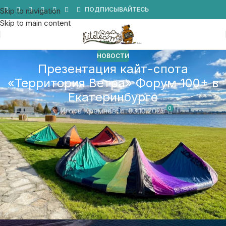
Мы в Telegram
ПОДПИСЫВАЙТЕСЬ
Skip to navigation
Skip to main content
НОВОСТИ
Презентация кайт-спота
«Территория Ветра» Форум 100+ в
Екатеринбурге
0
Игорь Кремнёв
От 03.10.2025