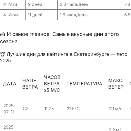
🌱 Май
9 дней
2.3 часа/день
7.8
🌷 Июнь
11 дней
1.6 часа/день
6.8
🍰 И самое главное. Самые вкусные дни этого
сезона
🏆 Лучшие дни для кайтинга в Екатеринбурге — лето
2025
ЧАСОВ
НАПР.
МАКС.
ДАТА
ВЕТРА
ТЕМПЕРАТУРА
ВЕТРА
ВЕТЕР
≥5 М/С
2025-
СЗ
11.2 ч
21.5°C
11.1 м/с
07-11
2025-
9.2 м/