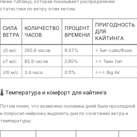
Ниже таблица, которая показывает распределения
статистики по ветру этим летом.
ПРИГОДНОСТЬ
СИЛА
КОЛИЧЕСТВО
ПРОЦЕНТ
ДЛЯ
ВЕТРА
ЧАСОВ
ВРЕМЕНИ
КАЙТИНГА
≥5 м/с
260.9 часов
8.67%
⭐ Биг-сайз/Фоил
≥7 м/с
85.9 часов
2.85%
⭐⭐ Твин тип
≥10 м/с
3.4 часа
0.11%
⭐⭐⭐ Big Air
🌡 Температура и комфорт для кайтинга
Потом понял, что возможно половина дней была прохладной
и попросил нейронку выделить дни по сочетанию ветра и
температуры: