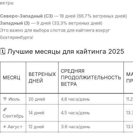
ветра:
Северо-Западный (СЗ)
— 18 дней (66.7% ветреных дней)
Западный (З)
— 9 дней (33.3% ветреных дней)
Это важно для выбора спотов для кайтинга вокруг
Екатеринбурга!
🗓 Лучшие месяцы для кайтинга 2025
СРЕДНЯЯ
ВЕТРЕНЫХ
М
МЕСЯЦ
ПРОДОЛЖИТЕЛЬНОСТЬ
ДНЕЙ
П
ВЕТРА
🌴 Июль
20 дней
4.8 часа/день
11.
🍂
14 дней
4.5 часа/день
13.
Сентябрь
☀ Август
12 дней
3.6 часа/день
13.