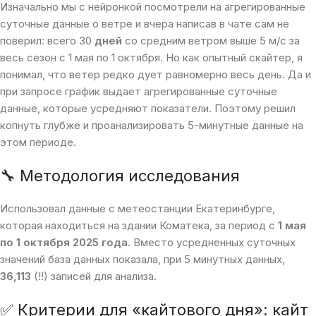
Изначально мы с нейронкой посмотрели на агрегированные
суточные данные о ветре и вчера написав в чате сам не
поверил: всего 30
дней
со средним ветром выше 5 м/с за
весь сезон с 1 мая по 1 октября. Но как опытный скайтер, я
понимал, что ветер редко дует равномерно весь день. Да и
при запросе график выдает агрегированные суточные
данные, которые усредняют показатели. Поэтому решил
копнуть глубже и проанализировать 5-минутные данные на
этом периоде.
🔧 Методология исследования
Использовал данные с метеостанции Екатеринбурге,
которая находиться на здании Коматека, за период с
1 мая
по 1 октября 2025 года
. Вместо усредненных суточных
значений база данных показала, при 5 минутных данных,
36,113
(!!) записей для анализа.
✅ Критерии для «кайтового дня»: кайт