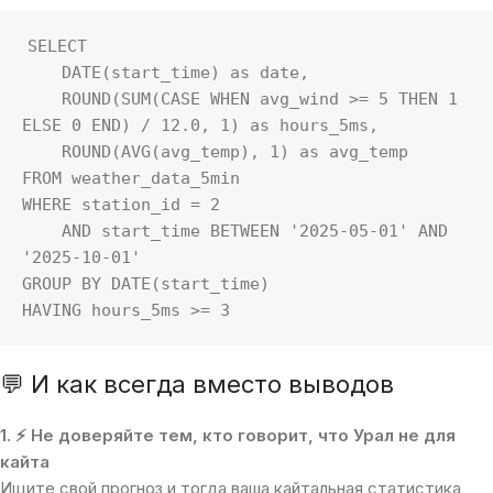
SELECT 

    DATE(start_time) as date,

    ROUND(SUM(CASE WHEN avg_wind >= 5 THEN 1 
ELSE 0 END) / 12.0, 1) as hours_5ms,

    ROUND(AVG(avg_temp), 1) as avg_temp

FROM weather_data_5min 

WHERE station_id = 2 

    AND start_time BETWEEN '2025-05-01' AND 
'2025-10-01'

GROUP BY DATE(start_time)

HAVING hours_5ms >= 3
💬 И как всегда вместо выводов
1. ⚡ Не доверяйте тем, кто говорит, что Урал не для
кайта
Ищите свой прогноз и тогда ваша кайтальная статистика