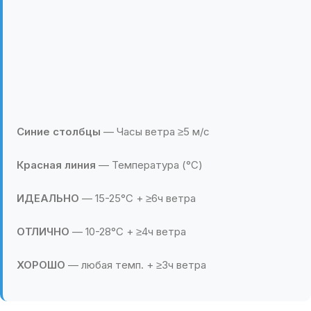
Синие столбцы
— Часы ветра ≥5 м/с
Красная линия
— Температура (°C)
ИДЕАЛЬНО
— 15-25°C + ≥6ч ветра
ОТЛИЧНО
— 10-28°C + ≥4ч ветра
ХОРОШО
— любая темп. + ≥3ч ветра