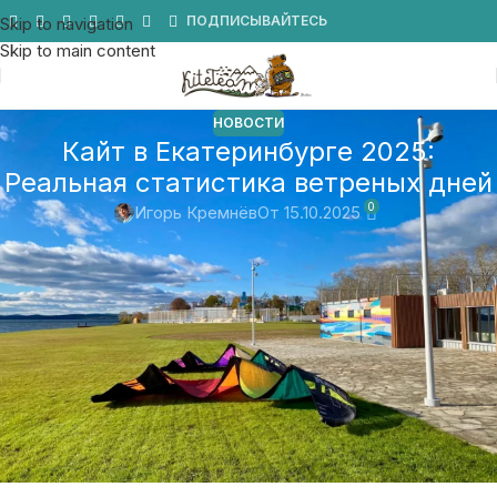
Мы в Telegram
ПОДПИСЫВАЙТЕСЬ
Skip to navigation
Skip to main content
НОВОСТИ
Кайт в Екатеринбурге 2025:
Реальная статистика ветреных дней
0
Игорь Кремнёв
От 15.10.2025
📊 Когда я начал анализировать данные о ветре в
Екатеринбурге за лето 2025 года, то ожидал увидеть
скромные результаты. Но факты сломали картину!
В
этой статье я хотел показать, анализ 5-минутных данных
метеостанции, которая стоит на
Коматеке
, раскрыла
удивительную правду о кайтинге в нашем городе. Вот вам и
кайт в Екатеринбурге!
📑 Зачем все это?