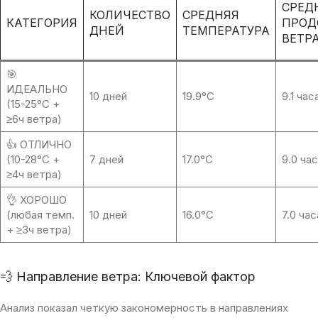
СРЕД
КОЛИЧЕСТВО
СРЕДНЯЯ
КАТЕГОРИЯ
ПРОД
ДНЕЙ
ТЕМПЕРАТУРА
ВЕТР
🎯
ИДЕАЛЬНО
10 дней
19.9°C
9.1 час
(15-25°C +
≥6ч ветра)
👍 ОТЛИЧНО
(10-28°C +
7 дней
17.0°C
9.0 ча
≥4ч ветра)
👌 ХОРОШО
(любая темп.
10 дней
16.0°C
7.0 час
+ ≥3ч ветра)
💨 Направление ветра: Ключевой фактор
Анализ показал четкую закономерность в направлениях