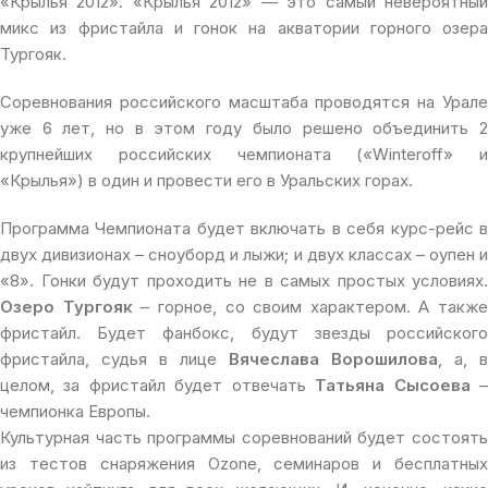
«Крылья 2012». «Крылья 2012» — это самый невероятный
микс из фристайла и гонок на акватории горного озера
Тургояк.
Соревнования российского масштаба проводятся на Урале
уже 6 лет, но в этом году было решено объединить 2
крупнейших российских чемпионата («Winteroff» и
«Крылья») в один и провести его в Уральских горах.
Программа Чемпионата будет включать в себя курс-рейс в
двух дивизионах – сноуборд и лыжи; и двух классах – оупен и
«8». Гонки будут проходить не в самых простых условиях.
Озеро Тургояк
– горное, со своим характером. А также
фристайл. Будет фанбокс, будут звезды российского
фристайла, судья в лице
Вячеслава Ворошилова
, а, в
целом, за фристайл будет отвечать
Татьяна Сысоева
чемпионка Европы.
Культурная часть программы соревнований будет состоять
из тестов снаряжения Ozone, семинаров и бесплатных