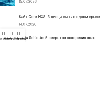
15.07.2026
Кайт Core NXS: 3 дисциплины в одном крыле
14.07.2026
Ranja Schlotte: 5 секретов покорения волн
агазин
Меню
Избранное
Корзина
Мой аккаунт
13.07.2026
ПОЛЕЗНЫЕ ССЫЛКИ
О нас
Наши преимущества
Как найти магазин
Оплата и доставка
Гарантия и возврат
Подарочные сертификаты
Как выбрать?
Политика конфиденциальности