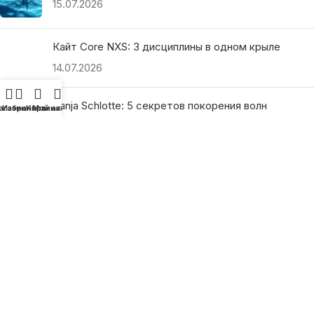
15.07.2026
Кайт Core NXS: 3 дисциплины в одном крыле
14.07.2026
Ranja Schlotte: 5 секретов покорения волн
агазин
Избранное
Корзина
Мой аккаунт
13.07.2026
ПОЛЕЗНЫЕ ССЫЛКИ
О нас
Наши преимущества
Как найти магазин
Оплата и доставка
Гарантия и возврат
Подарочные сертификаты
Как выбрать?
Политика конфиденциальности