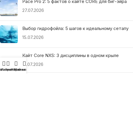
Pace Pro 2: 5 фактов о кайте CORE для биг-эйра
27.07.2026
Выбор гидрофойла: 5 шагов к идеальному сетапу
15.07.2026
Кайт Core NXS: 3 дисциплины в одном крыле
14.07.2026
агазин
Избранное
Корзина
Мой аккаунт
Ranja Schlotte: 5 секретов покорения волн
13.07.2026
ПОЛЕЗНЫЕ ССЫЛКИ
О нас
Наши преимущества
Как найти магазин