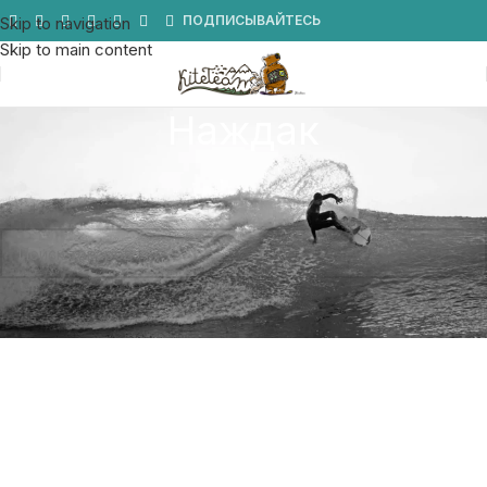
Мы в Telegram
ПОДПИСЫВАЙТЕСЬ
Skip to navigation
Skip to main content
Наждак
Главная
/
СКЕЙТБОРД
/
Наждак
Товаров, соответствующих вашему запросу, не обнаружено.
Наждак / шкурка для скейтборда