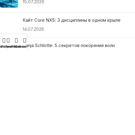
15.07.2026
Кайт Core NXS: 3 дисциплины в одном крыле
14.07.2026
Ranja Schlotte: 5 секретов покорения волн
агазин
Избранное
Корзина
Мой аккаунт
13.07.2026
ПОЛЕЗНЫЕ ССЫЛКИ
О нас
Наши преимущества
Как найти магазин
Оплата и доставка
Гарантия и возврат
Подарочные сертификаты
Как выбрать?
Политика конфиденциальности