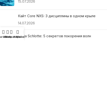
15.07.2026
Кайт Core NXS: 3 дисциплины в одном крыле
14.07.2026
Ranja Schlotte: 5 секретов покорения волн
агазин
Меню
Избранное
Корзина
Мой аккаунт
13.07.2026
ПОЛЕЗНЫЕ ССЫЛКИ
О нас
Наши преимущества
Как найти магазин
Оплата и доставка
Гарантия и возврат
Подарочные сертификаты
Как выбрать?
Политика конфиденциальности