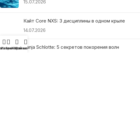
15.07.2026
Кайт Core NXS: 3 дисциплины в одном крыле
14.07.2026
Ranja Schlotte: 5 секретов покорения волн
агазин
Избранное
Корзина
Мой аккаунт
13.07.2026
ПОЛЕЗНЫЕ ССЫЛКИ
О нас
Наши преимущества
Как найти магазин
Оплата и доставка
Гарантия и возврат
Подарочные сертификаты
Как выбрать?
Политика конфиденциальности