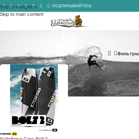
Мы в Telegram
ПОДПИСЫВАЙТЕСЬ
Skip to navigation
Skip to main content
139
Категории
Главная
/
Товар Размер доски
/
139
Фильтры
Кайтборд Core Bolt 2