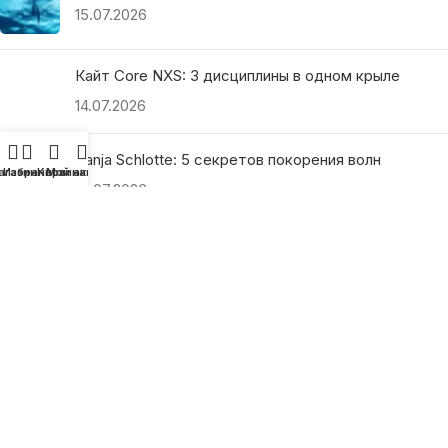
15.07.2026
Кайт Core NXS: 3 дисциплины в одном крыле
14.07.2026
Ranja Schlotte: 5 секретов покорения волн
агазин
Избранное
Корзина
Мой аккаунт
13.07.2026
ПОЛЕЗНЫЕ ССЫЛКИ
О нас
Наши преимущества
Как найти магазин
Оплата и доставка
Гарантия и возврат
Подарочные сертификаты
Как выбрать?