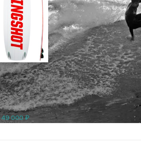
lum V5
49 000
₽