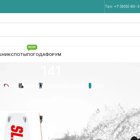
Мы в Telegram
Тел:
+7 (905) 80-
NEW!
БНИК
СПОТЫ
ПОГОДА
ФОРУМ
141
КАЙТ
ВЕЙК
ГИДРОКОСТЮМЫ
SUP