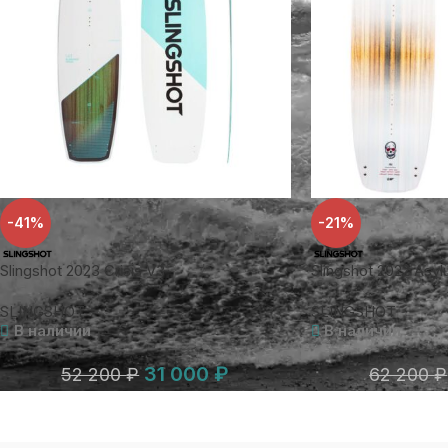
-41%
-21%
Slingshot 2023 Crisis V3
Slingshot 2022 Asy
SLINGSHOT
SLINGSHOT
В наличии
В наличии
31 000
₽
52 200
₽
62 200
₽