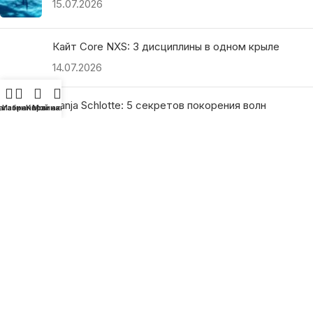
15.07.2026
Кайт Core NXS: 3 дисциплины в одном крыле
14.07.2026
Ranja Schlotte: 5 секретов покорения волн
агазин
Избранное
Корзина
Мой аккаунт
13.07.2026
ПОЛЕЗНЫЕ ССЫЛКИ
О нас
Наши преимущества
Как найти магазин
Оплата и доставка
Гарантия и возврат
Подарочные сертификаты
Как выбрать?
Политика конфиденциальности