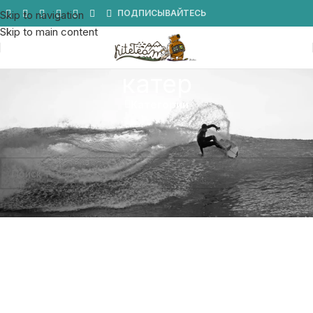
Мы в Telegram
ПОДПИСЫВАЙТЕСЬ
Skip to navigation
Skip to main content
катер
Категории
Главная
/
Товар Тип доски
/
катер
Товаров, соответствующих вашему запросу, не обнаружено.
Вейкборды для катания за катером