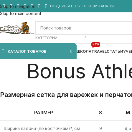
Skip to navigation
ПОДПИШИТЕСЬ НА НАШИ КАНАЛЫ
Skip to main content
КАТЕГОРИИ
NEW
КАТАЛОГ ТОВАРОВ
ШКОЛА
TRAVEL
СТАТЬИ
УЧЕ
Bonus Athl
Размерная сетка для варежек и перчаток
РАЗМЕР
S
M
Ширина ладони (по косточкам)*, см
9
9,5