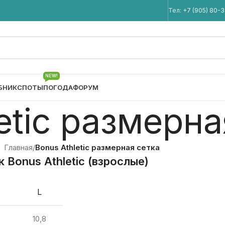
Мы в Telegram
Тел:
+7 (905) 80-
NEW!
БНИК
СПОТЫ
ПОГОДА
ФОРУМ
etic размерна
Главная
/
Bonus Athletic размерная сетка
 Bonus Athletic (взрослые)
L
10,8