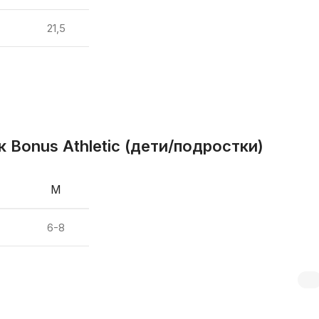
21,5
 Bonus Athletic (дети/подростки)
M
6-8