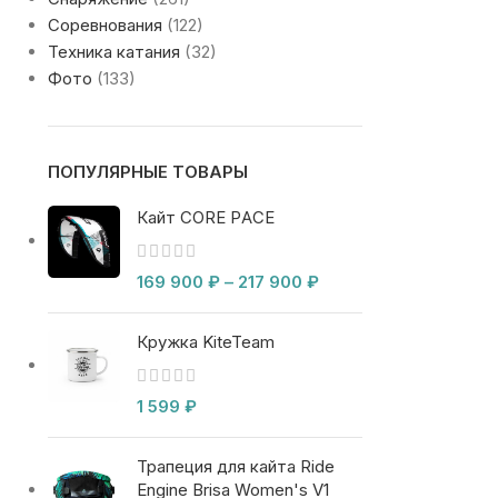
Соревнования
(122)
Техника катания
(32)
Фото
(133)
ПОПУЛЯРНЫЕ ТОВАРЫ
Кайт CORE PACE
169 900
₽
–
217 900
₽
Кружка KiteTeam
1 599
₽
Трапеция для кайта Ride
Engine Brisa Women's V1