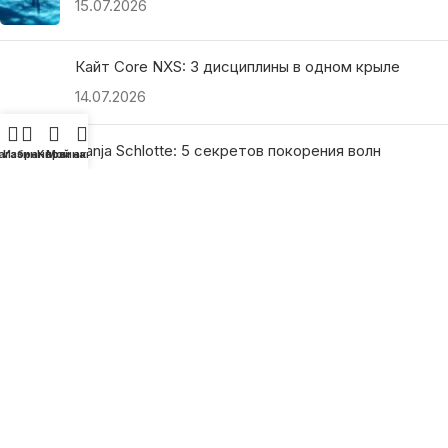
15.07.2026
Кайт Core NXS: 3 дисциплины в одном крыле
14.07.2026
Ranja Schlotte: 5 секретов покорения волн
агазин
Избранное
Корзина
Мой аккаунт
13.07.2026
ПОЛЕЗНЫЕ ССЫЛКИ
О нас
Наши преимущества
Как найти магазин
Оплата и доставка
Гарантия и возврат
Подарочные сертификаты
Как выбрать?
Политика конфиденциальности