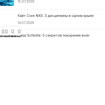
15.07.2026
Кайт Core NXS: 3 дисциплины в одном крыле
14.07.2026
Ranja Schlotte: 5 секретов покорения волн
агазин
Избранное
Корзина
Мой аккаунт
13.07.2026
ПОЛЕЗНЫЕ ССЫЛКИ
О нас
Наши преимущества
Как найти магазин
Оплата и доставка
Гарантия и возврат
Подарочные сертификаты
Как выбрать?
Политика конфиденциальности