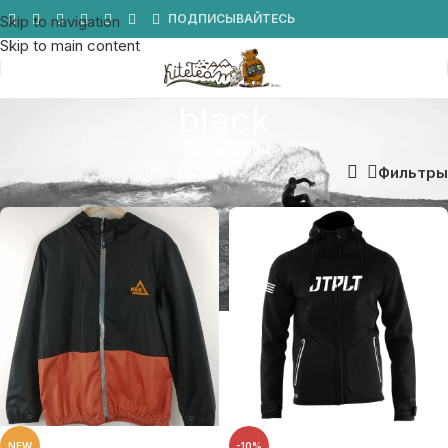
Мы в Telegram
ПОДПИСЫВАЙТЕСЬ
Skip to navigation
Skip to main content
black
Категории
Главная
/
Товар Цвет
/
black
Фильтры
NEW
-10%