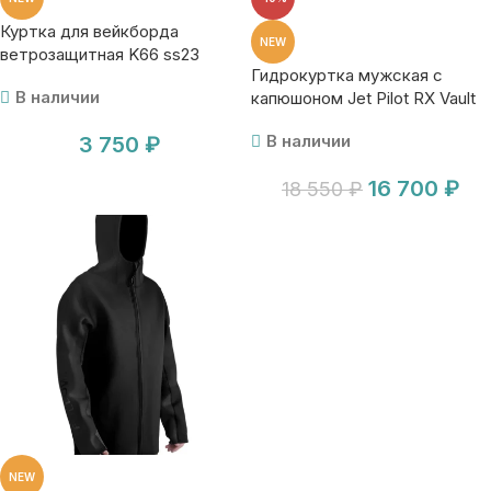
Куртка для вейкборда
NEW
ветрозащитная K66 ss23
Гидрокуртка мужская с
В наличии
капюшоном Jet Pilot RX Vault
Tour Coat ss25
В наличии
3 750
₽
16 700
₽
18 550
₽
NEW