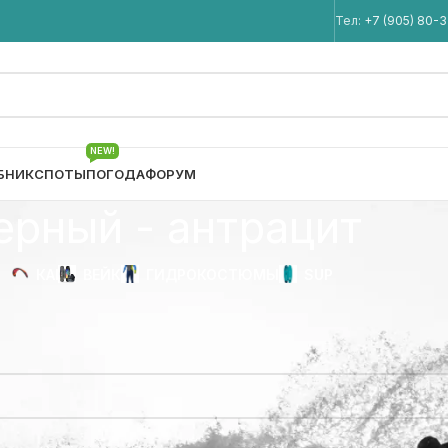
Мы в Telegram
Тел:
+7 (905) 80-
NEW!
БНИК
СПОТЫ
ПОГОДА
ФОРУМ
ерный - антрацит
КАЙТ
ВЕЙК
ГИДРОКОСТЮМЫ
SUP