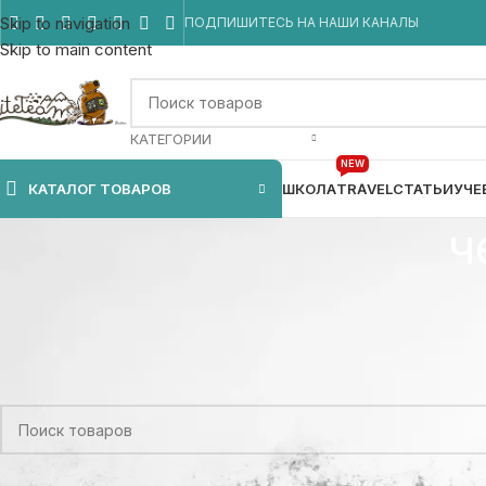
Skip to navigation
ПОДПИШИТЕСЬ НА НАШИ КАНАЛЫ
Skip to main content
КАТЕГОРИИ
NEW
КАТАЛОГ ТОВАРОВ
ШКОЛА
TRAVEL
СТАТЬИ
УЧЕ
ч
Главная
/
Товар Цвет
/
черный - антрацит
Товаров, соответствующих вашему запросу, не обнаружено.