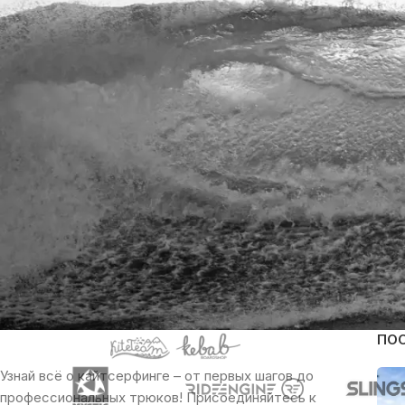
ПО
Узнай всё о кайтсерфинге – от первых шагов до
профессиональных трюков! Присоединяйтесь к