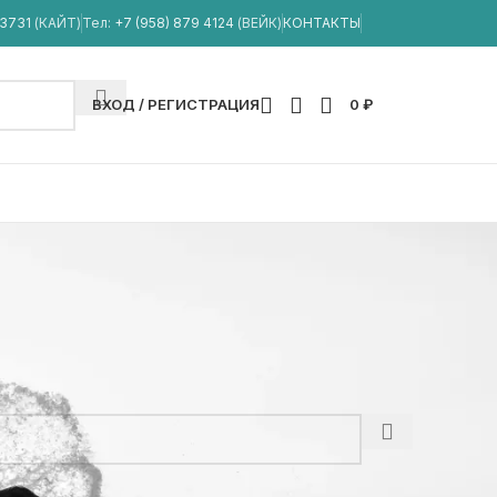
33731
(КАЙТ)
Тел:
+7 (958) 879 4124
(ВЕЙК)
КОНТАКТЫ
ВХОД / РЕГИСТРАЦИЯ
0
₽