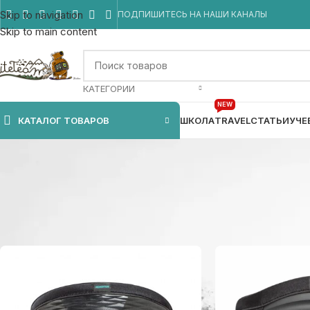
Skip to navigation
ПОДПИШИТЕСЬ НА НАШИ КАНАЛЫ
Skip to main content
КАТЕГОРИИ
NEW
КАТАЛОГ ТОВАРОВ
ШКОЛА
TRAVEL
СТАТЬИ
УЧЕ
Главная
/
Товар Цвет
/
Красный