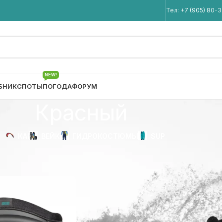
Мы в Telegram
Тел:
+7 (905) 80-
NEW!
БНИК
СПОТЫ
ПОГОДА
ФОРУМ
Красный
КАЙТ
ВЕЙК
ГИДРОКОСТЮМЫ
SUP