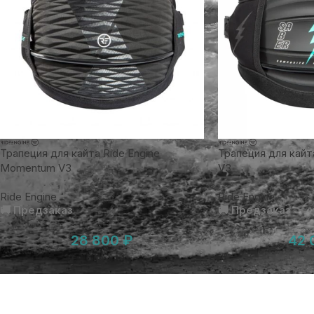
Трапеция для кайта Ride Engine
Трапеция для кайта
Momentum V3
V3
Ride Engine
Ride Engine
🚚 Предзаказ
🚚 Предзаказ
28 800
₽
42