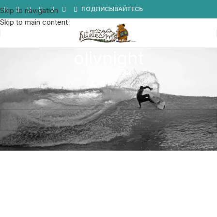
Мы в Telegram
ПОДПИСЫВАЙТЕСЬ
Skip to navigation
Skip to main content
olivnight
Категории
Главная
/
Товар Цвет
/
olivnight
Товаров, соответствующих вашему запросу, не обнаружено.