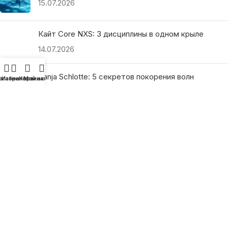
15.07.2026
Кайт Core NXS: 3 дисциплины в одном крыле
14.07.2026
Ranja Schlotte: 5 секретов покорения волн
агазин
Избранное
Корзина
Мой аккаунт
13.07.2026
ПОЛЕЗНЫЕ ССЫЛКИ
О нас
Наши преимущества
Как найти магазин
Оплата и доставка
Гарантия и возврат
Подарочные сертификаты
Как выбрать?
Политика конфиденциальности