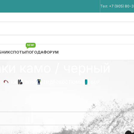
Мы в Telegram
Тел:
+7 (905) 80-
NEW!
БНИК
СПОТЫ
ПОГОДА
ФОРУМ
аки камо / черный
КАЙТ
ВЕЙК
ГИДРОКОСТЮМЫ
SUP