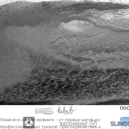
ПО
Узнай всё о кайтсерфинге – от первых шагов до
профессиональных трюков! Присоединяйтесь к