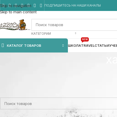
Skip to navigation
ПОДПИШИТЕСЬ НА НАШИ КАНАЛЫ
Skip to main content
КАТЕГОРИИ
NEW
КАТАЛОГ ТОВАРОВ
ШКОЛА
TRAVEL
СТАТЬИ
УЧЕ
х
Главная
/
Товар Цвет
/
хаки камо / черный
Товаров, соответствующих вашему запросу, не обнаружено.