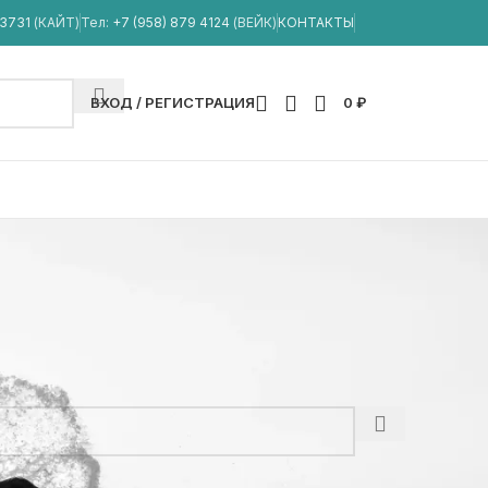
33731
(КАЙТ)
Тел:
+7 (958) 879 4124
(ВЕЙК)
КОНТАКТЫ
ВХОД / РЕГИСТРАЦИЯ
0
₽