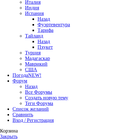
Италия
Индия
Испания
Назад
Фуэртевентура
Тарифа
Тайланд
Назад
Пхукет
Турция
Мадагаскар
Маврикий
США
Погода
NEW!
Форум
Назад
Все Форумы
Создать новую тему
Теги Форума
Список желаний
Сравнить
Вход / Регистрация
Корзина
Закрыть