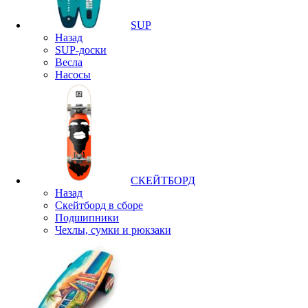
SUP
Назад
SUP-доски
Весла
Насосы
СКЕЙТБОРД
Назад
Скейтборд в сборе
Подшипники
Чехлы, сумки и рюкзаки