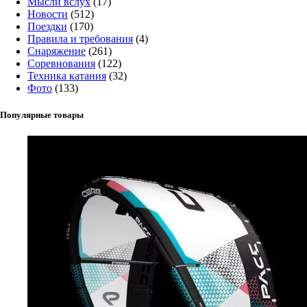
Мысли вслух
(17)
Новости
(512)
Поездки
(170)
Правила и требования
(4)
Снаряжение
(261)
Соревнования
(122)
Техника катания
(32)
Фото
(133)
Популярные товары