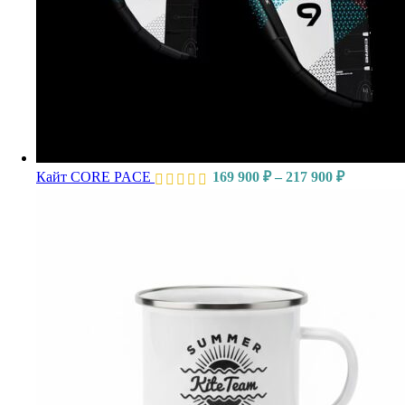
Кайт CORE PACE
169 900
₽
–
217 900
₽