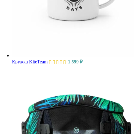
Кружка KiteTeam
1 599
₽