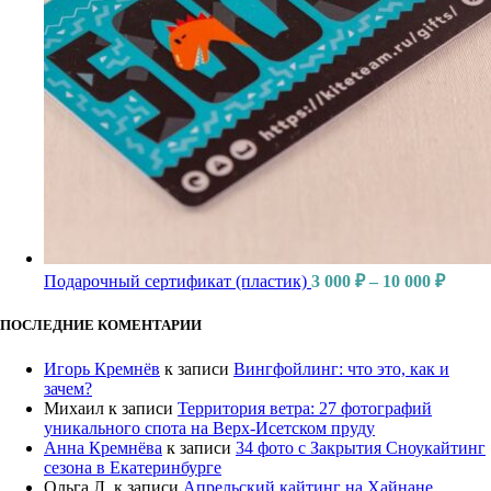
Подарочный сертификат (пластик)
3 000
₽
–
10 000
₽
ПОСЛЕДНИЕ КОМЕНТАРИИ
Игорь Кремнёв
к записи
Вингфойлинг: что это, как и
зачем?
Михаил
к записи
Территория ветра: 27 фотографий
уникального спота на Верх-Исетском пруду
Анна Кремнёва
к записи
34 фото с Закрытия Сноукайтинг
сезона в Екатеринбурге
Ольга Л.
к записи
Апрельский кайтинг на Хайнане