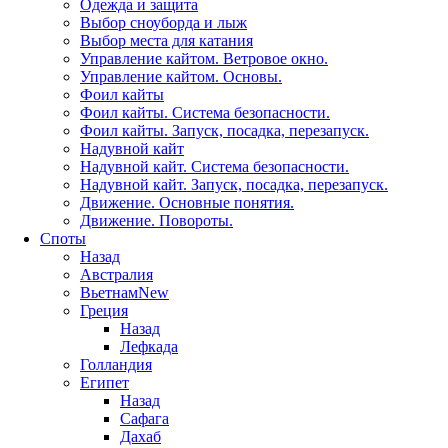
Одежда и защита
Выбор сноуборда и лыж
Выбор места для катания
Управление кайтом. Ветровое окно.
Управление кайтом. Основы.
Фоил кайты
Фоил кайты. Система безопасности.
Фоил кайты. Запуск, посадка, перезапуск.
Надувной кайт
Надувной кайт. Система безопасности.
Надувной кайт. Запуск, посадка, перезапуск.
Движение. Основные понятия.
Движение. Повороты.
Споты
Назад
Австралия
Вьетнам
New
Греция
Назад
Лефкада
Голландия
Египет
Назад
Сафага
Дахаб