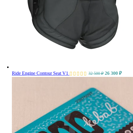
Ride Engine Contour Seat V1
26 300
₽
32 500
₽