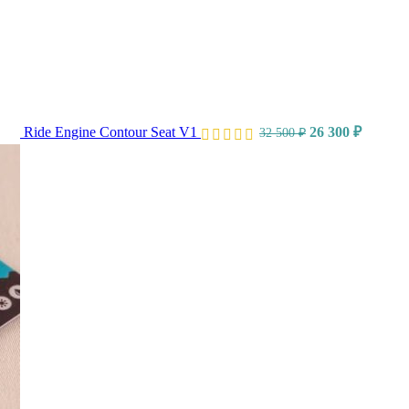
Ride Engine Contour Seat V1
26 300
₽
32 500
₽