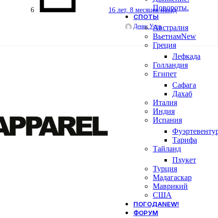
Повороты.
6
16 лет, 8 месяцев назад
СПОТЫ
Денис Усов
Австралия
Вьетнам
New
Греция
Лефкада
Голландия
Египет
Сафага
Дахаб
Италия
Индия
Испания
Фуэртевенту
Тарифа
Тайланд
Пхукет
Турция
Мадагаскар
Маврикий
США
ПОГОДА
NEW!
ФОРУМ