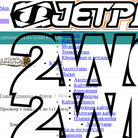
Весла
Насосы
Skip to navigation
Skip to main content
ВЕЙК
Шлемы
ГИДРОКОСТЮМЫ
Аксессуары (ws)
Женские
ОДПИШИТЕСЬ НА НАШИ КАНАЛЫ
Короткие
Мужские
Термокуртки
Юношеские и детские
КАЙТ
Аксессуары
Доски
Аксессуары
Кайтборды
Крепления
Главная страница
Форум
Метка: Griffin
Серфборды
Кайты и Винги
Надувные кайты
Просмотр 1 темы - с 1 по 1 (1 всего)
Пилотажные кайты
Планки управления
Аксессуары
Тема
После тестов (Used)
Трапеции