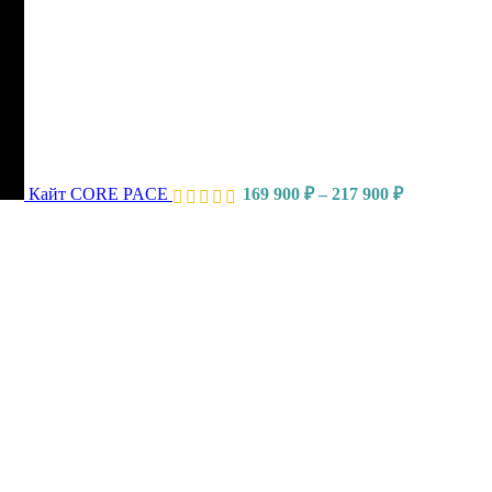
Кайт CORE PACE
169 900
₽
–
217 900
₽