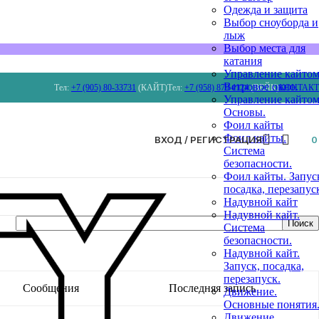
Одежда и защита
Выбор сноуборда и
лыж
Выбор места для
катания
Управление кайтом
Ветровое окно.
Тел:
+7 (905) 80-33731
(КАЙТ)
Тел:
+7 (958) 879 4124
(ВЕЙК)
КОНТАК
Управление кайтом
Основы.
Фоил кайты
Фоил кайты.
ВХОД / РЕГИСТРАЦИЯ
Система
безопасности.
Фоил кайты. Запус
посадка, перезапус
Надувной кайт
Надувной кайт.
Система
безопасности.
Надувной кайт.
Запуск, посадка,
перезапуск.
Сообщения
Последняя запись
Движение.
Основные понятия
Движение.