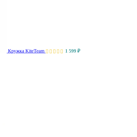
Кружка KiteTeam
1 599
₽