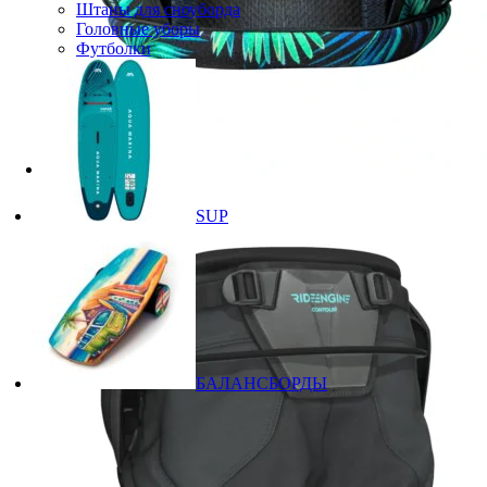
Штаны для сноуборда
Головные уборы
Футболки
SUP
БАЛАНСБОРДЫ