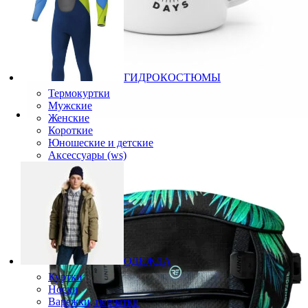
ГИДРОКОСТЮМЫ
Термокуртки
Мужские
Женские
Короткие
Юношеские и детские
Аксессуары (ws)
ОДЕЖДА
Куртки
Носки
Варежки, перчатки