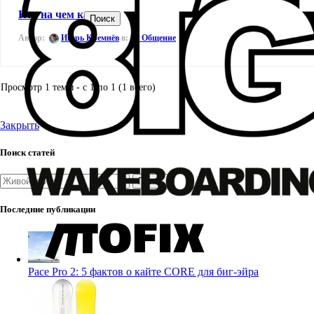
Кто на чем катает
Поиск
Автор:
Игорь Кремнёв
в:
🗣️ Общение
Просмотр 1 темы - с 1 по 1 (1 всего)
Закрыть
Поиск статей
Поиск
Последние публикации
Pace Pro 2: 5 фактов о кайте CORE для биг-эйра
27.07.2026