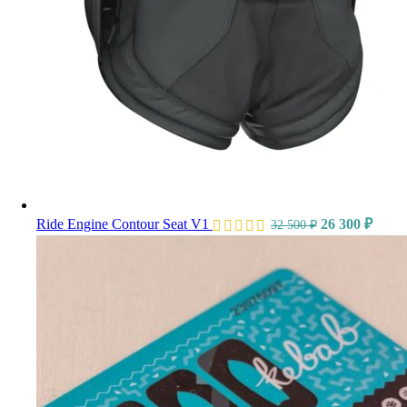
Ride Engine Contour Seat V1
26 300
₽
32 500
₽