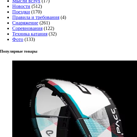
Мысли вслух
(17)
Новости
(512)
Поездки
(170)
Правила и требования
(4)
Снаряжение
(261)
Соревнования
(122)
Техника катания
(32)
Фото
(133)
Популярные товары