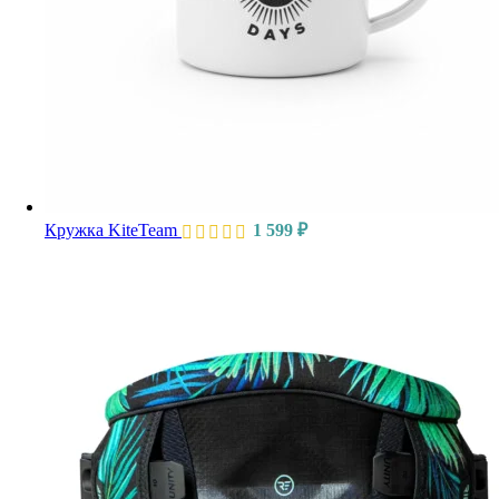
Кружка KiteTeam
1 599
₽