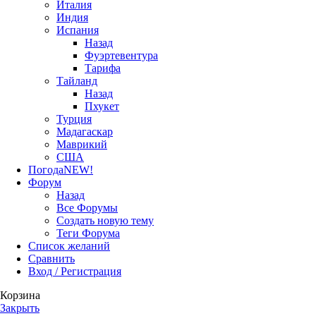
Италия
Индия
Испания
Назад
Фуэртевентура
Тарифа
Тайланд
Назад
Пхукет
Турция
Мадагаскар
Маврикий
США
Погода
NEW!
Форум
Назад
Все Форумы
Создать новую тему
Теги Форума
Список желаний
Сравнить
Вход / Регистрация
Корзина
Закрыть