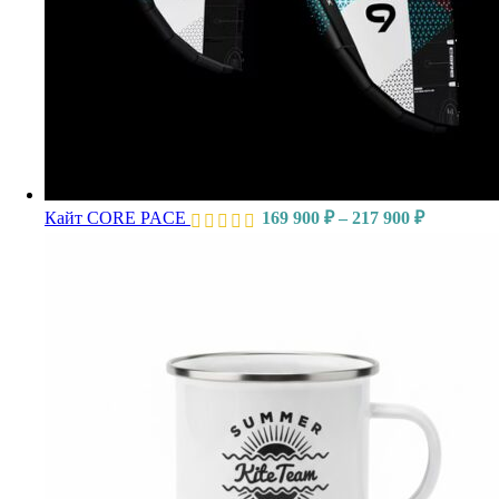
Кайт CORE PACE
169 900
₽
–
217 900
₽