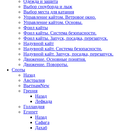
Одежда и защита
Выбор сноуборда и лыж
Выбор места для катания
Управление кайтом. Ветровое окно.
Управление кайтом. Основы.
Фоил кайты
Фоил кайты. Система безопасности.
Фоил кайты. Запуск, посадка, перезапуск.
Надувной кайт
Надувной кайт. Система безопасности.
Надувной кайт. Запуск, посадка, перезапуск.
Движение. Основные понятия.
Движение. Повороты.
Споты
Назад
Австралия
Вьетнам
New
Греция
Назад
Лефкада
Голландия
Египет
Назад
Сафага
Дахаб