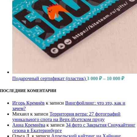
Подарочный сертификат (пластик)
3 000
₽
–
10 000
₽
ПОСЛЕДНИЕ КОМЕНТАРИИ
Игорь Кремнёв
к записи
Вингфойлинг: что это, как и
зачем?
Михаил
к записи
Территория ветра: 27 фотографий
уникального спота на Верх-Исетском пруду
Анна Кремнёва
к записи
34 фото с Закрытия Сноукайтинг
сезона в Екатеринбурге
Ольга Л.
к записи
Апрельский кайтинг на Хайнане