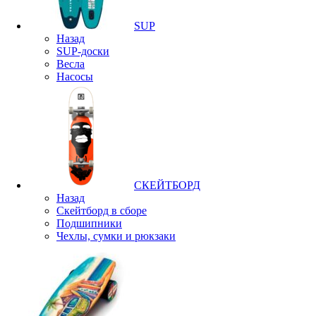
SUP
Назад
SUP-доски
Весла
Насосы
СКЕЙТБОРД
Назад
Скейтборд в сборе
Подшипники
Чехлы, сумки и рюкзаки