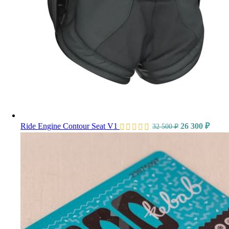
Ride Engine Contour Seat V1
26 300
₽
32 500
₽