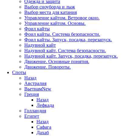
Одежда и защита
Выбор сноуборда и лыж
Выбор места для катания
Управление кайтом. Ветровое окно.
Управление кайтом. Основы.
Фоил кайты
Фоил кайты. Система безопасности.
Фоил кайты. Запуск, посадка, перезапуск.
Надувной кайт
Надувной кайт. Система безопасности.
Надувной кайт. Запуск, посадка, перезапуск.
Движение. Основные понятия.
Движение. Повороты.
Споты
Назад
Австралия
Вьетнам
New
Греция
Назад
Лефкада
Голландия
Египет
Назад
Сафага
Дахаб