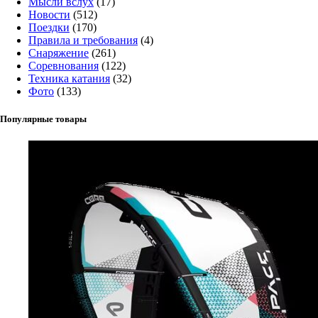
Мысли вслух
(17)
Новости
(512)
Поездки
(170)
Правила и требования
(4)
Снаряжение
(261)
Соревнования
(122)
Техника катания
(32)
Фото
(133)
Популярные товары