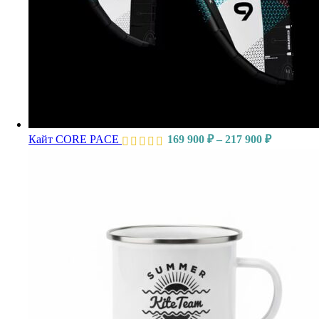
Кайт CORE PACE
169 900
₽
–
217 900
₽