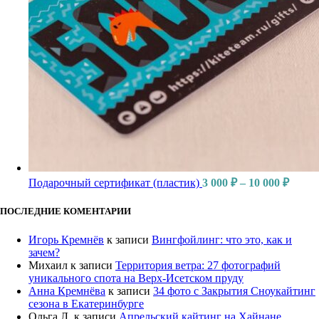
Подарочный сертификат (пластик)
3 000
₽
–
10 000
₽
ПОСЛЕДНИЕ КОМЕНТАРИИ
Игорь Кремнёв
к записи
Вингфойлинг: что это, как и
зачем?
Михаил
к записи
Территория ветра: 27 фотографий
уникального спота на Верх-Исетском пруду
Анна Кремнёва
к записи
34 фото с Закрытия Сноукайтинг
сезона в Екатеринбурге
Ольга Л.
к записи
Апрельский кайтинг на Хайнане