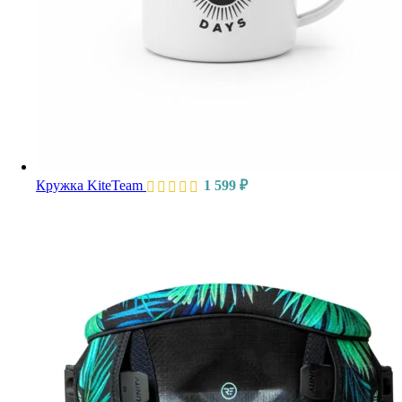
Кружка KiteTeam
1 599
₽