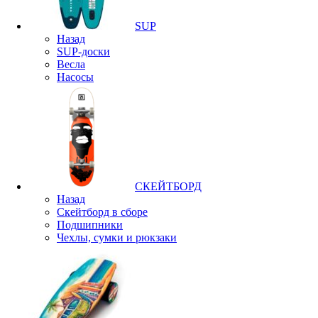
SUP
Назад
SUP-доски
Весла
Насосы
СКЕЙТБОРД
Назад
Скейтборд в сборе
Подшипники
Чехлы, сумки и рюкзаки