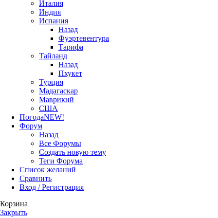
Италия
Индия
Испания
Назад
Фуэртевентура
Тарифа
Тайланд
Назад
Пхукет
Турция
Мадагаскар
Маврикий
США
Погода
NEW!
Форум
Назад
Все Форумы
Создать новую тему
Теги Форума
Список желаний
Сравнить
Вход / Регистрация
Корзина
Закрыть