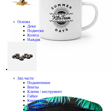
Основа
Деки
Подвески
Колеса
Наждак
Зап.части
Подшипники
Винты
Ключи / инструмент
Гайки
Кингпины
Проставки
Бушинги