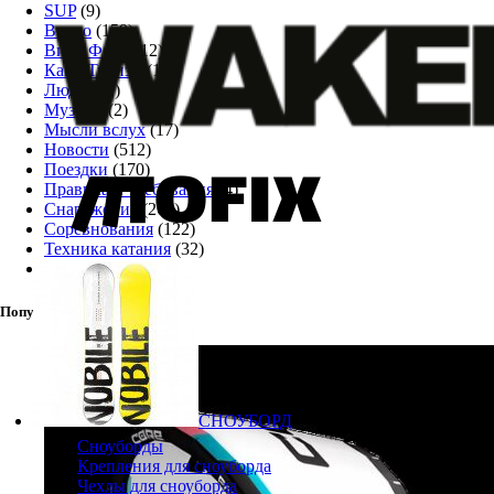
SUP
(9)
Видео
(159)
Винг Фоил
(12)
Кайт-Туризм
(12)
Люди
(51)
Музыка
(2)
Мысли вслух
(17)
Новости
(512)
Поездки
(170)
Правила и требования
(4)
Снаряжение
(261)
Соревнования
(122)
Техника катания
(32)
Фото
(133)
Популярные товары
СНОУБОРД
Сноуборды
Крепления для сноуборда
Чехлы для сноуборда