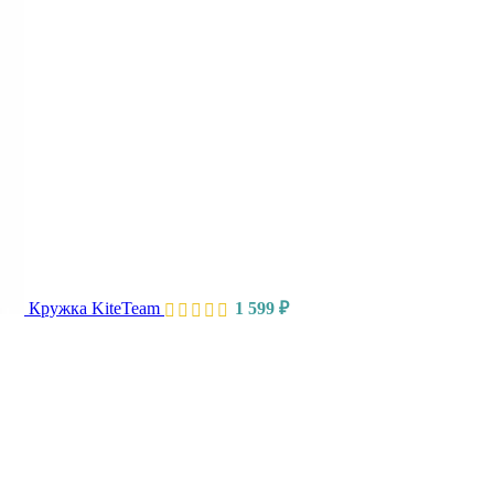
Кружка KiteTeam
1 599
₽