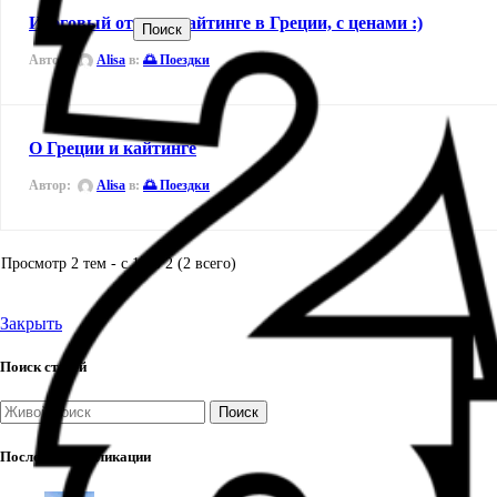
Итоговый отчет о кайтинге в Греции, с ценами :)
Поиск
Автор:
Alisa
в:
🌅 Поездки
О Греции и кайтинге
Автор:
Alisa
в:
🌅 Поездки
Просмотр 2 тем - с 1 по 2 (2 всего)
Закрыть
Поиск статей
Поиск
Последние публикации