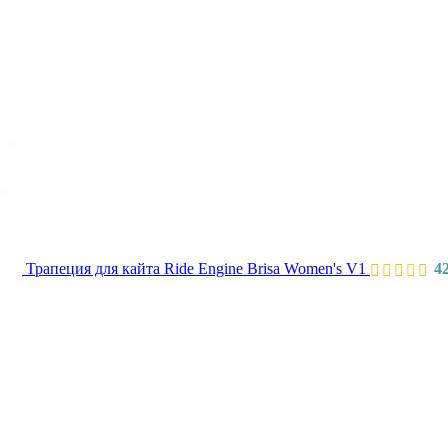
Трапеция для кайта Ride Engine Brisa Women's V1
4
Первоначальн
Текущ
цена
цена:
составляла
26
32
300 ₽.
500 ₽.