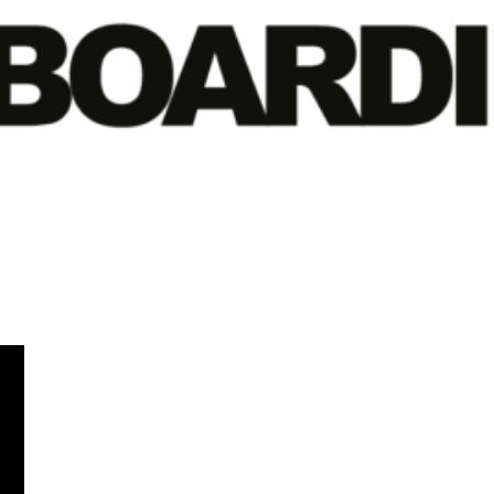
Диапазон
цен:
169
900 ₽
–
217
900 ₽