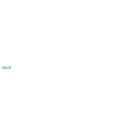
2 500
₽
ая
ая