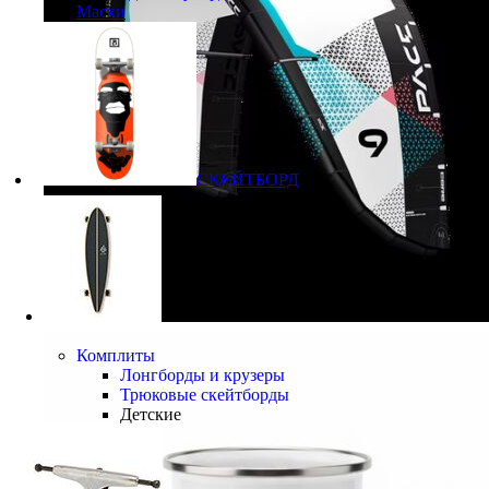
Маски
СКЕЙТБОРД
Комплиты
Лонгборды и крузеры
Трюковые скейтборды
Детские