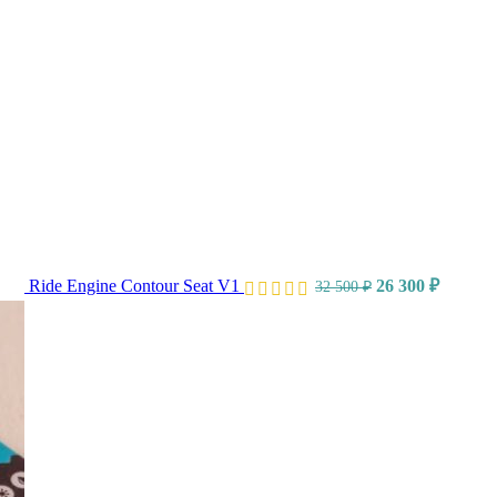
Ride Engine Contour Seat V1
26 300
₽
32 500
₽
Диапаз
цен:
3
000 ₽
–
10
000 ₽