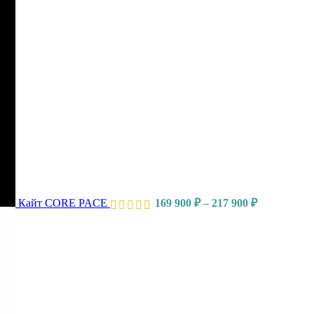
Кайт CORE PACE
169 900
₽
–
217 900
₽