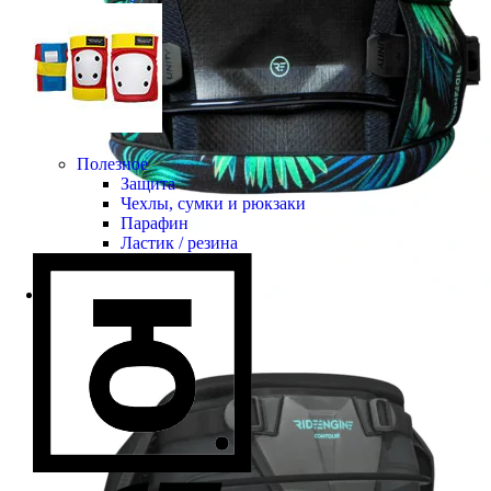
Полезное
Защита
Чехлы, сумки и рюкзаки
Парафин
Ластик / резина