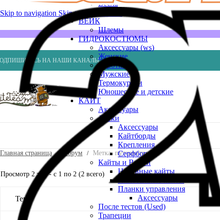
Весла
Насосы
Skip to navigation
Skip to main content
ВЕЙК
Шлемы
ГИДРОКОСТЮМЫ
Аксессуары (ws)
Женские
ОДПИШИТЕСЬ НА НАШИ КАНАЛЫ
Короткие
Мужские
Термокуртки
Юношеские и детские
КАЙТ
Аксессуары
Доски
Аксессуары
Кайтборды
Крепления
Главная страница
Форум
Метка: путешествие
Серфборды
Кайты и Винги
Надувные кайты
Просмотр 2 тем - с 1 по 2 (2 всего)
Пилотажные кайты
Планки управления
Аксессуары
Тема
После тестов (Used)
Трапеции