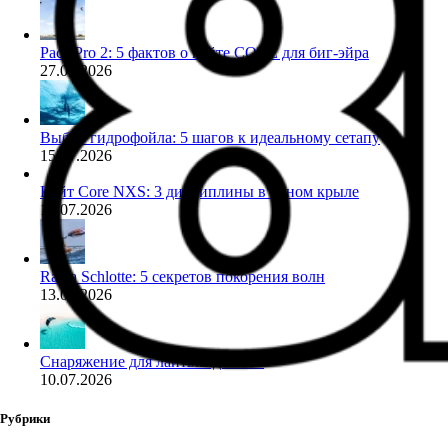
Pace Pro 2: 5 фактов о кайте CORE для биг-эйра
27.07.2026
Выбор гидрофойла: 5 шагов к идеальному сетапу
15.07.2026
Кайт Core NXS: 3 дисциплины в одном крыле
14.07.2026
Ranja Schlotte: 5 секретов покорения волн
13.07.2026
Снаряжение для лайтвинда 2026
10.07.2026
Рубрики