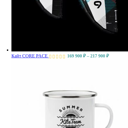
Диапазон
Кайт CORE PACE
169 900
₽
–
217 900
₽
цен:
169
900 ₽
–
217
900 ₽