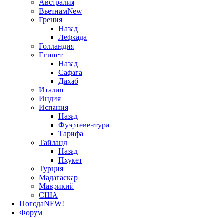
Австралия
Вьетнам
New
Греция
Назад
Лефкада
Голландия
Египет
Назад
Сафага
Дахаб
Италия
Индия
Испания
Назад
Фуэртевентура
Тарифа
Тайланд
Назад
Пхукет
Турция
Мадагаскар
Маврикий
США
Погода
NEW!
Форум