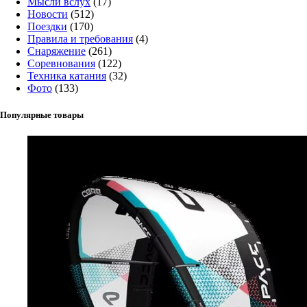
Мысли вслух
(17)
Новости
(512)
Поездки
(170)
Правила и требования
(4)
Снаряжение
(261)
Соревнования
(122)
Техника катания
(32)
Фото
(133)
Популярные товары