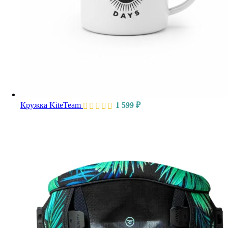
Кружка KiteTeam
1 599
₽