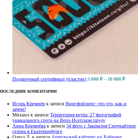
Диапа
Подарочный сертификат (пластик)
3 000
₽
–
10 000
₽
цен:
3
ПОСЛЕДНИЕ КОМЕНТАРИИ
000 ₽
–
Игорь Кремнёв
к записи
Вингфойлинг: что это, как и
10
зачем?
000 ₽
Михаил
к записи
Территория ветра: 27 фотографий
уникального спота на Верх-Исетском пруду
Анна Кремнёва
к записи
34 фото с Закрытия Сноукайтинг
сезона в Екатеринбурге
Ольга Л.
к записи
Апрельский кайтинг на Хайнане