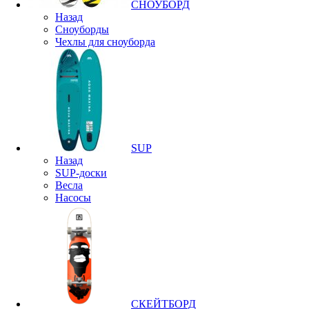
СНОУБОРД
Назад
Сноуборды
Чехлы для сноуборда
SUP
Назад
SUP-доски
Весла
Насосы
СКЕЙТБОРД