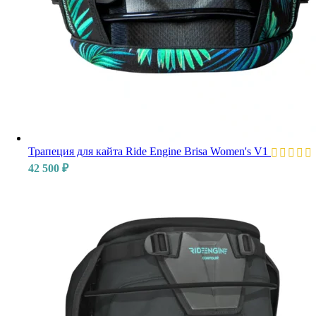
Трапеция для кайта Ride Engine Brisa Women's V1
42 500
₽