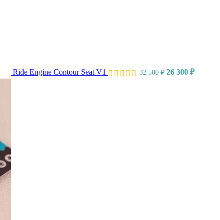
Ride Engine Contour Seat V1
26 300
₽
32 500
₽