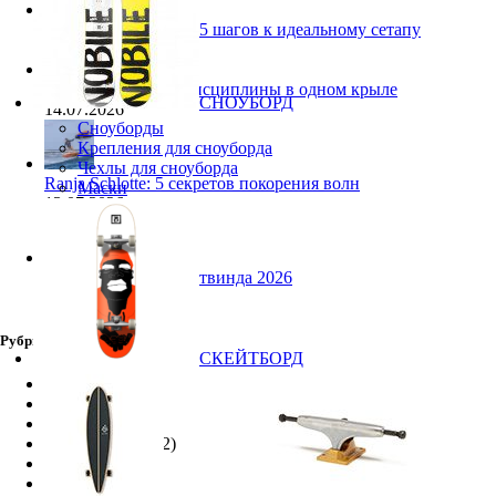
Выбор гидрофойла: 5 шагов к идеальному сетапу
15.07.2026
Кайт Core NXS: 3 дисциплины в одном крыле
СНОУБОРД
14.07.2026
Сноуборды
Крепления для сноуборда
Чехлы для сноуборда
Ranja Schlotte: 5 секретов покорения волн
Маски
13.07.2026
Снаряжение для лайтвинда 2026
10.07.2026
Рубрики
СКЕЙТБОРД
SUP
(9)
Видео
(159)
Винг Фоил
(12)
Кайт-Туризм
(12)
Люди
(51)
Музыка
(2)