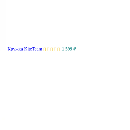
Кружка KiteTeam
1 599
₽