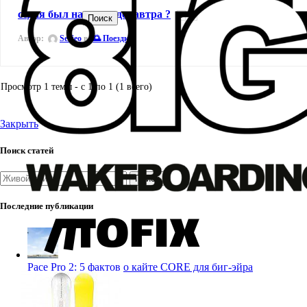
седня был на визе. где завтра ?
1
2
Поиск
Автор:
Serjeo
в:
🌅 Поездки
Просмотр 1 темы - с 1 по 1 (1 всего)
Закрыть
Поиск статей
Поиск
Последние публикации
Pace Pro 2: 5 фактов о кайте CORE для биг-эйра
27.07.2026