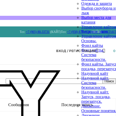
Одежда и защита
Выбор сноуборда и
лыж
Выбор места для
катания
Управление кайтом
Ветровое окно.
Тел:
+7 (905) 80-33731
(КАЙТ)
Тел:
+7 (958) 879 4124
(ВЕЙК)
КОНТАК
Управление кайтом
Основы.
Фоил кайты
Фоил кайты.
ВХОД / РЕГИСТРАЦИЯ
Система
безопасности.
Фоил кайты. Запус
посадка, перезапус
Надувной кайт
Надувной кайт.
Система
безопасности.
Надувной кайт.
Запуск, посадка,
перезапуск.
Сообщения
Последняя запись
Движение.
Основные понятия
Движение.