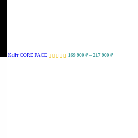
Кайт CORE PACE
169 900
₽
–
217 900
₽