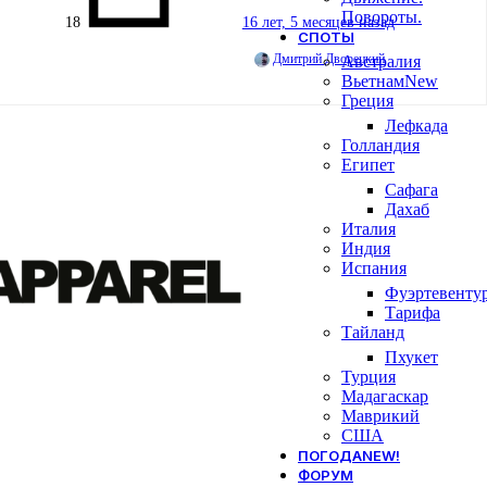
Повороты.
18
16 лет, 5 месяцев назад
СПОТЫ
Дмитрий Дворецкий
Австралия
Вьетнам
New
Греция
Лефкада
Голландия
Египет
Сафага
Дахаб
Италия
Индия
Испания
Фуэртевенту
Тарифа
Тайланд
Пхукет
Турция
Мадагаскар
Маврикий
США
ПОГОДА
NEW!
ФОРУМ