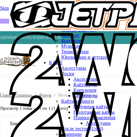
Весла
Насосы
Skip to navigation
Skip to main content
ВЕЙК
Шлемы
ГИДРОКОСТЮМЫ
Аксессуары (ws)
Женские
ОДПИШИТЕСЬ НА НАШИ КАНАЛЫ
Короткие
Мужские
Термокуртки
Юношеские и детские
КАЙТ
Аксессуары
Доски
Аксессуары
Кайтборды
Крепления
Главная страница
Форум
Метка: Седельниково
Серфборды
Кайты и Винги
Надувные кайты
Просмотр 1 темы - с 1 по 1 (1 всего)
Пилотажные кайты
Планки управления
Аксессуары
Тема
После тестов (Used)
Трапеции