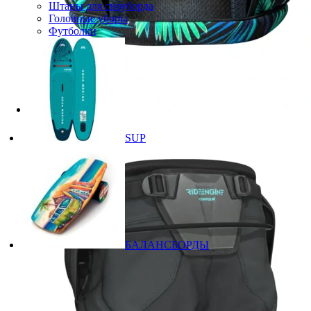
Штаны для сноуборда
Головные уборы
Футболки
SUP
БАЛАНСБОРДЫ