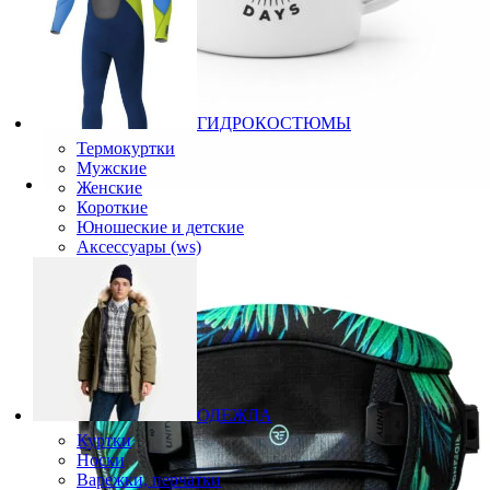
ГИДРОКОСТЮМЫ
Термокуртки
Мужские
Женские
Короткие
Юношеские и детские
Аксессуары (ws)
ОДЕЖДА
Куртки
Носки
Варежки, перчатки