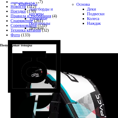
Мысли вслух
(17)
Комплиты
Основа
Новости
(512)
Лонгборды и
Деки
Поездки
(170)
крузеры
Подвески
Правила и требования
(4)
Трюковые
Колеса
Снаряжение
(261)
скейтборды
Наждак
Соревнования
(122)
Детские
Техника катания
(32)
Фото
(133)
Популярные товары