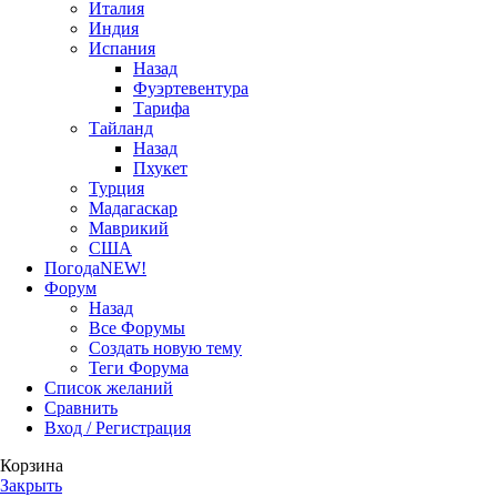
Италия
Индия
Испания
Назад
Фуэртевентура
Тарифа
Тайланд
Назад
Пхукет
Турция
Мадагаскар
Маврикий
США
Погода
NEW!
Форум
Назад
Все Форумы
Создать новую тему
Теги Форума
Список желаний
Сравнить
Вход / Регистрация
Корзина
Закрыть