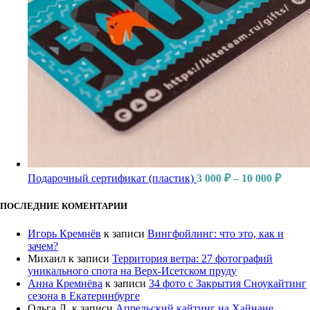
Подарочный сертификат (пластик)
3 000
₽
–
10 000
₽
ПОСЛЕДНИЕ КОМЕНТАРИИ
Игорь Кремнёв
к записи
Вингфойлинг: что это, как и
зачем?
Михаил
к записи
Территория ветра: 27 фотографий
уникального спота на Верх-Исетском пруду
Анна Кремнёва
к записи
34 фото с Закрытия Сноукайтинг
сезона в Екатеринбурге
Ольга Л.
к записи
Апрельский кайтинг на Хайнане