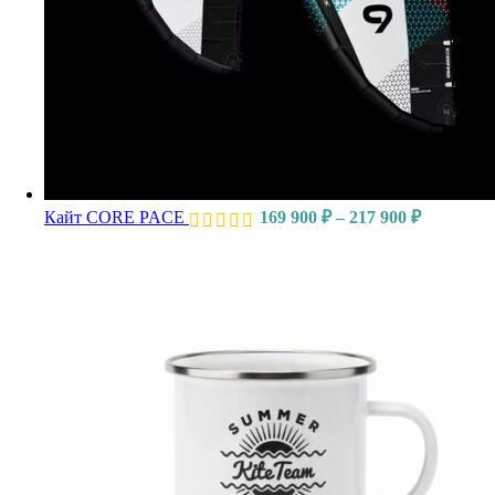
Кайт CORE PACE
169 900
₽
–
217 900
₽