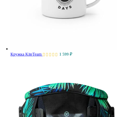
Кружка KiteTeam
1 599
₽