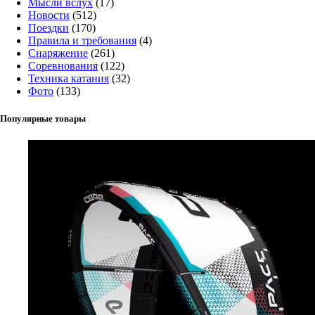
Мысли вслух
(17)
Новости
(512)
Поездки
(170)
Правила и требования
(4)
Снаряжение
(261)
Соревнования
(122)
Техника катания
(32)
Фото
(133)
Популярные товары