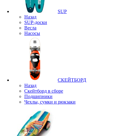
SUP
Назад
SUP-доски
Весла
Насосы
СКЕЙТБОРД
Назад
Скейтборд в сборе
Подшипники
Чехлы, сумки и рюкзаки