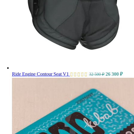
Ride Engine Contour Seat V1
26 300
₽
32 500
₽