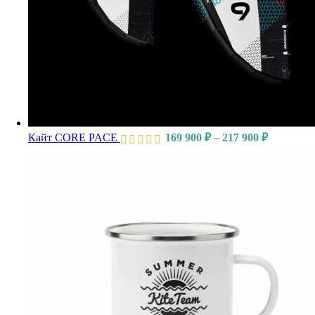
Кайт CORE PACE
169 900
₽
–
217 900
₽