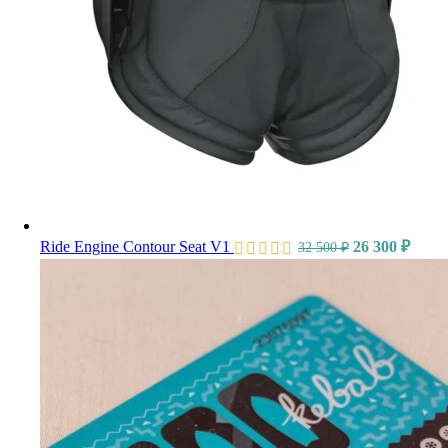
Ride Engine Contour Seat V1
26 300
₽
32 500
₽