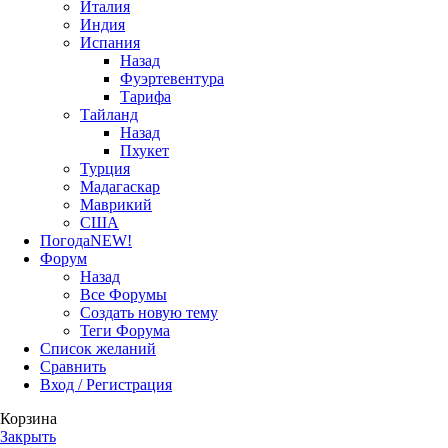
Италия
Индия
Испания
Назад
Фуэртевентура
Тарифа
Тайланд
Назад
Пхукет
Турция
Мадагаскар
Маврикий
США
Погода
NEW!
Форум
Назад
Все Форумы
Создать новую тему
Теги Форума
Список желаний
Сравнить
Вход / Регистрация
Корзина
Закрыть