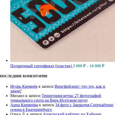
Подарочный сертификат (пластик)
3 000
₽
–
10 000
₽
ПОСЛЕДНИЕ КОМЕНТАРИИ
Игорь Кремнёв
к записи
Вингфойлинг: что это, как и
зачем?
Михаил
к записи
Территория ветра: 27 фотографий
уникального спота на Верх-Исетском пруду
Анна Кремнёва
к записи
34 фото с Закрытия Сноукайтинг
сезона в Екатеринбурге
Ольга Л.
к записи
Апрельский кайтинг на Хайнане