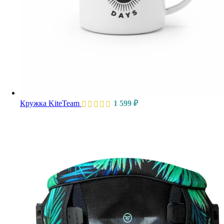
Кружка KiteTeam
1 599
₽