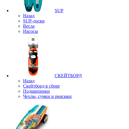
SUP
Назад
SUP-доски
Весла
Насосы
СКЕЙТБОРД
Назад
Скейтборд в сборе
Подшипники
Чехлы, сумки и рюкзаки