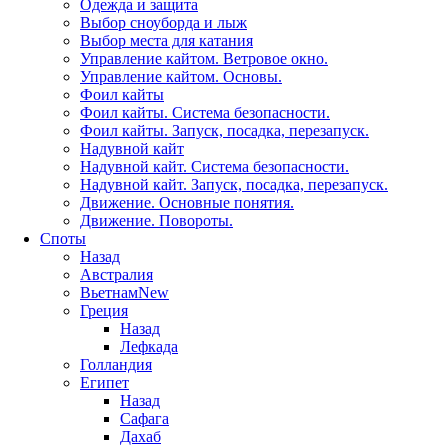
Одежда и защита
Выбор сноуборда и лыж
Выбор места для катания
Управление кайтом. Ветровое окно.
Управление кайтом. Основы.
Фоил кайты
Фоил кайты. Система безопасности.
Фоил кайты. Запуск, посадка, перезапуск.
Надувной кайт
Надувной кайт. Система безопасности.
Надувной кайт. Запуск, посадка, перезапуск.
Движение. Основные понятия.
Движение. Повороты.
Споты
Назад
Австралия
Вьетнам
New
Греция
Назад
Лефкада
Голландия
Египет
Назад
Сафага
Дахаб