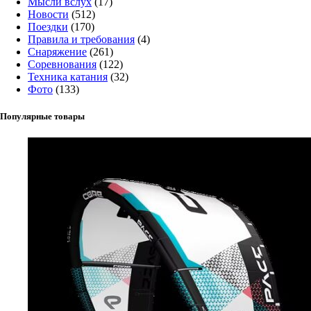
Мысли вслух
(17)
Новости
(512)
Поездки
(170)
Правила и требования
(4)
Снаряжение
(261)
Соревнования
(122)
Техника катания
(32)
Фото
(133)
Популярные товары