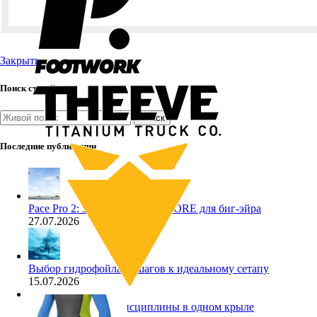
Закрыть
Поиск статей
Поиск
Последние публикации
Pace Pro 2: 5 фактов о кайте CORE для биг-эйра
27.07.2026
Выбор гидрофойла: 5 шагов к идеальному сетапу
15.07.2026
Кайт Core NXS: 3 дисциплины в одном крыле