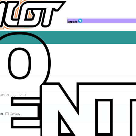
Мы в Telegram
лететь дешево
ано
Толян
.