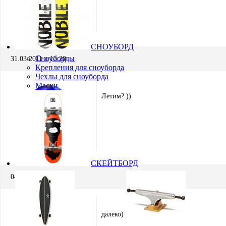
Толян
Модератор
СНОУБОРД
Сноуборды
31.03.2011 в 12:20
Крепления для сноуборда
Чехлы для сноуборда
Маски
Летим? ))
Игорь Кремнёв
Хранитель
СКЕЙТБОРД
04.04.2011 в 03:00
далеко)