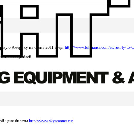
нскую Америку на осень 2011 года.
http://www.lufthansa.com/ru/ru/Fly-to
тся 22600 рублей.
кой цене билеты
http://www.skyscanner.ru/