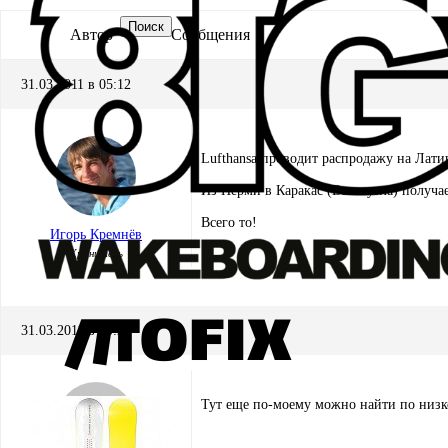
Поиск
Автор
Сообщения
31.03.2011 в 05:12
Lufthansa проводит распродажу на Лати
Из Перми в Каракас (Венесуэла) получае
Всего то!
Игорь Кремнёв
Хранитель
31.03.2011 в 10:23
Тут еще по-моему можно найти по низ