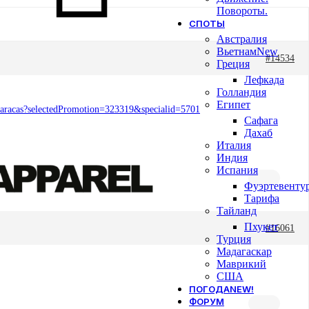
Повороты.
СПОТЫ
Австралия
Вьетнам
New
#14534
Греция
Лефкада
Голландия
Египет
-Caracas?selectedPromotion=323319&specialid=5701
Сафага
Дахаб
Италия
Индия
Испания
Фуэртевенту
Тарифа
Тайланд
Пхукет
#16061
Турция
Мадагаскар
Маврикий
США
ПОГОДА
NEW!
ФОРУМ