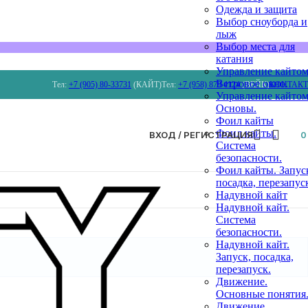
Одежда и защита
Выбор сноуборда и
лыж
Выбор места для
катания
Управление кайтом
Ветровое окно.
Тел:
+7 (905) 80-33731
(КАЙТ)
Тел:
+7 (958) 879 4124
(ВЕЙК)
КОНТАК
Управление кайтом
Основы.
Фоил кайты
Фоил кайты.
ВХОД / РЕГИСТРАЦИЯ
Система
безопасности.
Фоил кайты. Запус
посадка, перезапус
Надувной кайт
Надувной кайт.
Система
безопасности.
Надувной кайт.
Запуск, посадка,
перезапуск.
Движение.
Основные понятия
Движение.