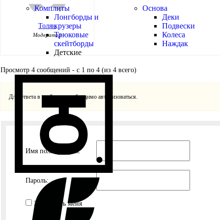
Комплиты
Основа
Лонгборды и
Деки
крузеры
Подвески
Толян
Трюковые
Колеса
Модератор
скейтборды
Наждак
Детские
Просмотр 4 сообщений - с 1 по 4 (из 4 всего)
Для ответа в этой теме необходимо авторизоваться.
Имя пользователя:
Пароль:
Запомнить меня