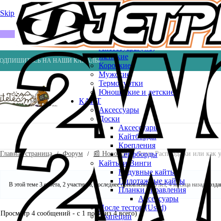
Весла
Насосы
Skip to navigation
Skip to main content
ВЕЙК
Шлемы
ГИДРОКОСТЮМЫ
Аксессуары (ws)
Женские
ОДПИШИТЕСЬ НА НАШИ КАНАЛЫ
Короткие
Мужские
Термокуртки
Юношеские и детские
КАЙТ
Аксессуары
Доски
Аксессуары
Кайтборды
Крепления
Главная страница
Форум
📰 Новости
Авиа Распродажи или как у
Серфборды
Кайты и Винги
Надувные кайты
Пилотажные кайты
В этой теме 3 ответа, 2 участника, последнее обновление
15 лет, 4 месяца назад
созд
Планки управления
Аксессуары
После тестов (Used)
Просмотр 4 сообщений - с 1 по 4 (из 4 всего)
Трапеции