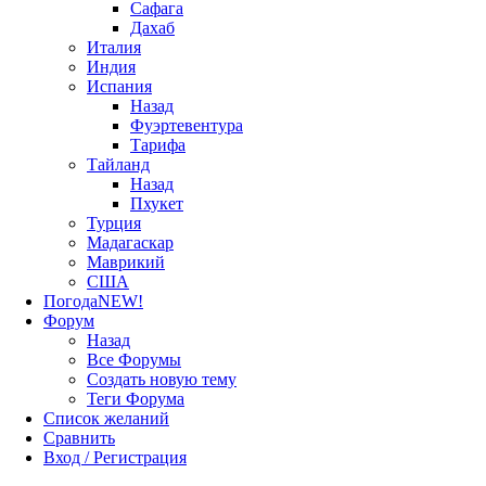
Сафага
Дахаб
Италия
Индия
Испания
Назад
Фуэртевентура
Тарифа
Тайланд
Назад
Пхукет
Турция
Мадагаскар
Маврикий
США
Погода
NEW!
Форум
Назад
Все Форумы
Создать новую тему
Теги Форума
Список желаний
Сравнить
Вход / Регистрация