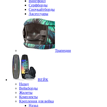
Вингфоил
Серфборды
Сноукайтборды
Аксессуары
Трапеции
ВЕЙК
Назад
Вейкборды
Жилеты
Комплекты
Крепления для вейка
Назад