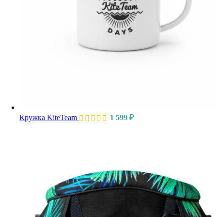
Кружка KiteTeam
1 599
₽