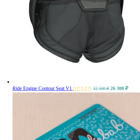
Ride Engine Contour Seat V1
26 300
₽
32 500
₽