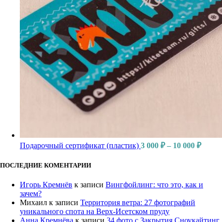
Подарочный сертификат (пластик)
3 000
₽
–
10 000
₽
ПОСЛЕДНИЕ КОМЕНТАРИИ
Игорь Кремнёв
к записи
Вингфойлинг: что это, как и
зачем?
Михаил
к записи
Территория ветра: 27 фотографий
уникального спота на Верх-Исетском пруду
Анна Кремнёва
к записи
34 фото с Закрытия Сноукайтинг