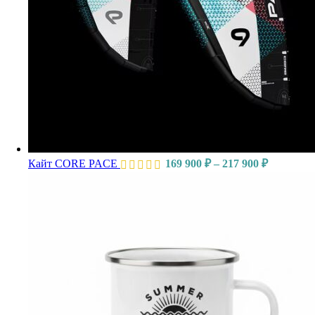
Кайт CORE PACE
169 900
₽
–
217 900
₽