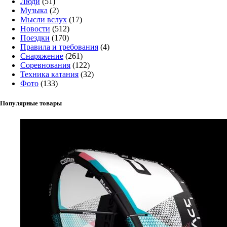
Люди
(51)
Музыка
(2)
Мысли вслух
(17)
Новости
(512)
Поездки
(170)
Правила и требования
(4)
Снаряжение
(261)
Соревнования
(122)
Техника катания
(32)
Фото
(133)
Популярные товары