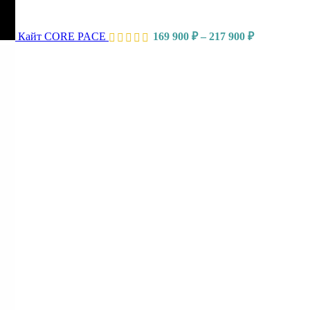
Кайт CORE PACE
169 900
₽
–
217 900
₽