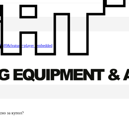
Jjf0&feature=player_embedded
сно за купол?