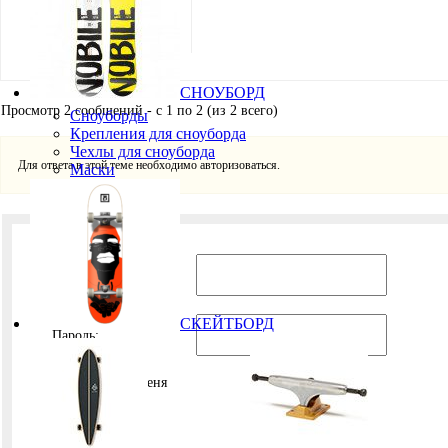
Игорь Кремнёв
Хранитель
СНОУБОРД
Просмотр 2 сообщений - с 1 по 2 (из 2 всего)
Сноуборды
Крепления для сноуборда
Чехлы для сноуборда
Для ответа в этой теме необходимо авторизоваться.
Маски
Имя пользователя:
СКЕЙТБОРД
Пароль:
Запомнить меня