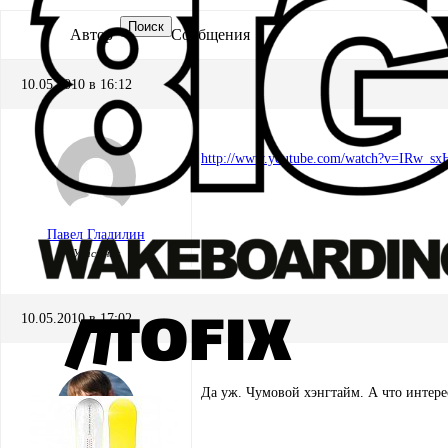
Поиск
Автор
Сообщения
10.05.2010 в 16:12
http://www.youtube.com/watch?v=IRw_sxH
Павел Гладилин
Участник
10.05.2010 в 17:02
Да уж. Чумовой хэнгтайм. А что интере