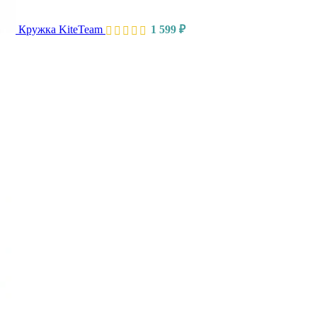
Кружка KiteTeam
1 599
₽