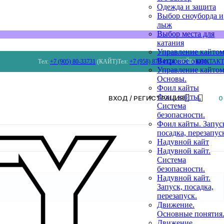
Одежда и защита
Выбор сноуборда и
лыж
Выбор места для
катания
Управление кайтом
Ветровое окно.
Тел:
+7 (905) 80-33731
(КАЙТ)
Тел:
+7 (958) 879 4124
(ВЕЙК)
КОНТАК
Управление кайтом
Основы.
Фоил кайты
Фоил кайты.
ВХОД / РЕГИСТРАЦИЯ
Система
безопасности.
Фоил кайты. Запус
посадка, перезапус
Надувной кайт
Надувной кайт.
Система
безопасности.
Надувной кайт.
Запуск, посадка,
перезапуск.
Движение.
Основные понятия
Движение.