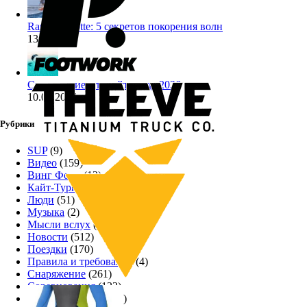
Ranja Schlotte: 5 секретов покорения волн
13.07.2026
Снаряжение для лайтвинда 2026
10.07.2026
Рубрики
SUP
(9)
Видео
(159)
Винг Фоил
(12)
Кайт-Туризм
(12)
Люди
(51)
Музыка
(2)
Мысли вслух
(17)
Новости
(512)
Поездки
(170)
Правила и требования
(4)
Снаряжение
(261)
Соревнования
(122)
Техника катания
(32)