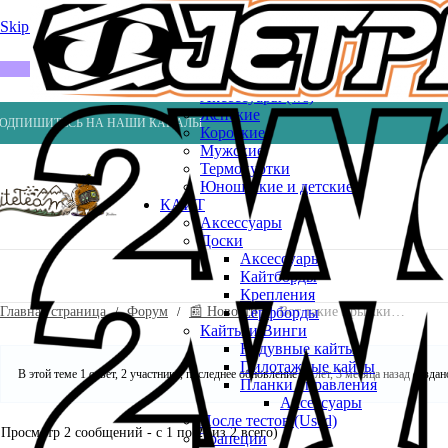
Весла
Насосы
Skip to navigation
Skip to main content
ВЕЙК
Шлемы
ГИДРОКОСТЮМЫ
Аксессуары (ws)
Женские
ОДПИШИТЕСЬ НА НАШИ КАНАЛЫ
Короткие
Мужские
Термокуртки
Юношеские и детские
КАЙТ
Аксессуары
Доски
Аксессуары
Кайтборды
Крепления
Главная страница
Форум
📰 Новости
Вот такие прыжки…
Серфборды
Кайты и Винги
Надувные кайты
Пилотажные кайты
В этой теме 1 ответ, 2 участника, последнее обновление
16 лет, 3 месяца назад
созда
Планки управления
Аксессуары
После тестов (Used)
Просмотр 2 сообщений - с 1 по 2 (из 2 всего)
Трапеции