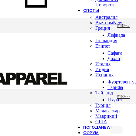
Повороты.
СПОТЫ
Австралия
Вьетнам
New
#14367
Греция
Лефкада
Голландия
Египет
Сафага
Дахаб
Италия
Индия
Испания
Фуэртевенту
Тарифа
Тайланд
#15300
Пхукет
Турция
Мадагаскар
Маврикий
США
ПОГОДА
NEW!
ФОРУМ