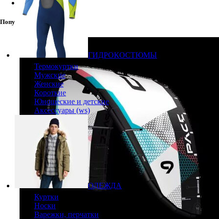
Фото
(133)
Популярные товары
ГИДРОКОСТЮМЫ
Термокуртки
Мужские
Женские
Короткие
Юношеские и детские
Аксессуары (ws)
ОДЕЖДА
Куртки
Носки
Варежки, перчатки