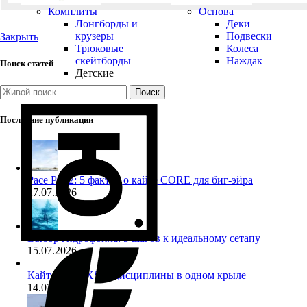
Комплиты
Основа
Лонгборды и
Деки
крузеры
Подвески
Закрыть
Трюковые
Колеса
скейтборды
Наждак
Поиск статей
Детские
Поиск
Последние публикации
Pace Pro 2: 5 фактов о кайте CORE для биг-эйра
27.07.2026
Выбор гидрофойла: 5 шагов к идеальному сетапу
15.07.2026
Кайт Core NXS: 3 дисциплины в одном крыле
14.07.2026