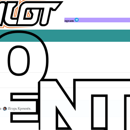
Мы в Telegram
но
Игорь Кремнёв
.