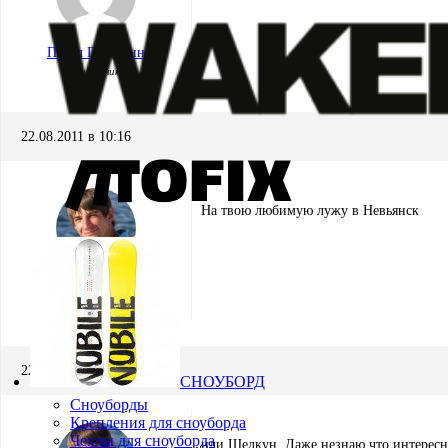
Павел Гладилин
Участник
22.08.2011 в 10:16
На твою любимую лужу в Невьянск
Игорь Кремнёв
Хранитель
22.08.2011 в 10:23
СНОУБОРД
Сноуборды
Крепления для сноуборда
Чехлы для сноуборда
или Щелкун. Даже незнаю что интересней