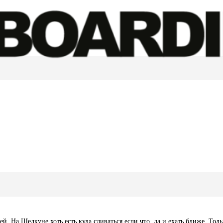
. На Щелкуне хоть есть куда сливаться если что, да и ехать ближе. Тольк