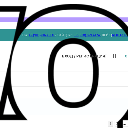
Тел:
+7 (905) 80-33731
(КАЙТ)
Тел:
+7 (958) 879 4124
(ВЕЙК)
КОНТАК
ВХОД / РЕГИСТРАЦИЯ
1
2
→