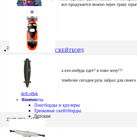
Маски
все продувается можно через траву прыг
Игорь Кремнёв
Хранитель
22.08.2011 в 12:00
СКЕЙТБОРД
а кто-нибудь едет? я тоже хочу!!!
темболее сегодня руль забрал для своего
4eJLoBek
Комплиты
Участник
Лонгборды и крузеры
Трюковые скейтборды
Детские
22.08.2011 в 15:05