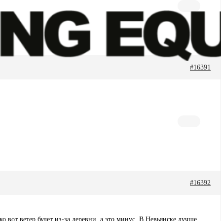
#16391
#16392
о вот ветер будет из-за деревни, а это минус. В Невьянске лучше