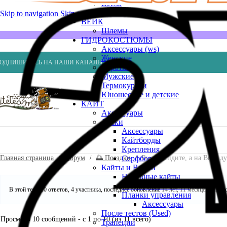
Весла
Насосы
Skip to navigation
Skip to main content
ВЕЙК
Шлемы
ГИДРОКОСТЮМЫ
Аксессуары (ws)
Женские
ОДПИШИТЕСЬ НА НАШИ КАНАЛЫ
Короткие
Мужские
Термокуртки
Юношеские и детские
КАЙТ
Аксессуары
Доски
Аксессуары
Кайтборды
Крепления
Главная страница
Форум
🌅 Поездки
Вы тут сидите, а на Визе ду
Серфборды
Кайты и Винги
Надувные кайты
Пилотажные кайты
В этой теме 10 ответов, 4 участника, последнее обновление
14 лет, 11 месяцев назад
с
Планки управления
Аксессуары
После тестов (Used)
Просмотр 10 сообщений - с 1 по 10 (из 11 всего)
Трапеции