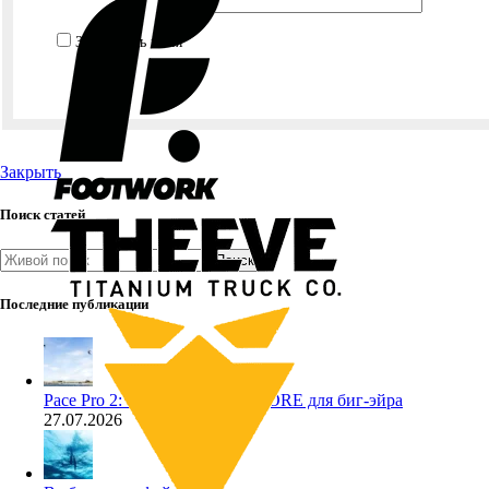
Запомнить меня
Закрыть
Поиск статей
Поиск
Последние публикации
Pace Pro 2: 5 фактов о кайте CORE для биг-эйра
27.07.2026