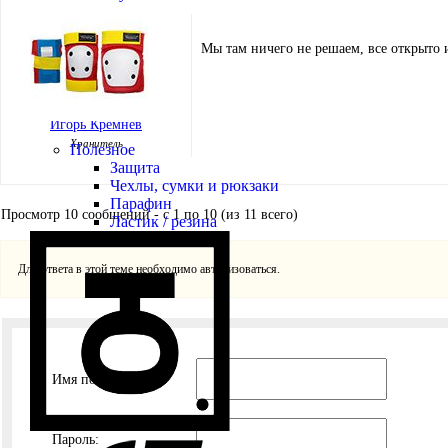
Мы там ничего не решаем, все открыто 
Игорь Кремнёв
Хранитель
Полезное
Защита
Чехлы, сумки и рюкзаки
Парафин
Просмотр 10 сообщений - с 1 по 10 (из 11 всего)
Ластик / резина
Для ответа в этой теме необходимо авторизоваться.
Имя пользователя:
Пароль: