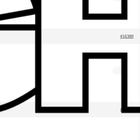
#16389
#16390