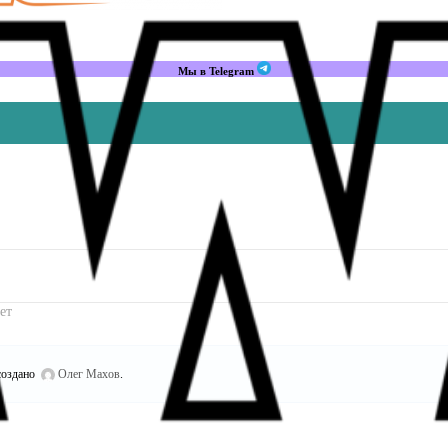
Мы в Telegram
ет
оздано
Олег Махов
.