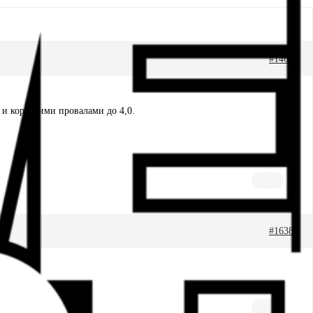
#14602
 и короткими провалами до 4,0.
#16388