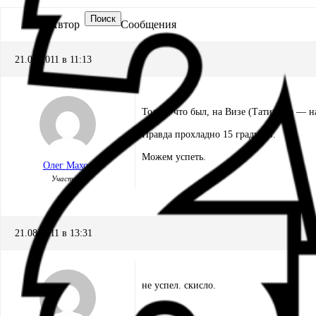
Поиск
Автор
Сообщения
21.08.2011 в 11:13
Только что был, на Визе (Татищева — на
Правда прохладно 15 градусов.
Можем успеть.
Олег Махов
Участник
21.08.2011 в 13:31
не успел. скисло.