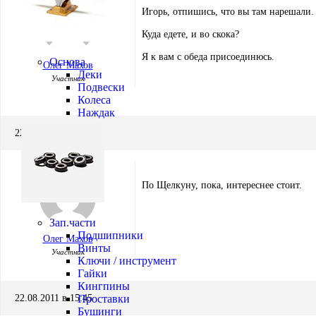
Игорь, отпишись, что вы там нарешали.
Куда едете, и во скока?
Я к вам с обеда присоединюсь.
Основа
Олег Махов
Деки
Участник
Подвески
Колеса
Наждак
22.08.2011 в 15:08
По Щелкуну, пока, интереснее стоит.
Зап.части
Подшипники
Олег Махов
Винты
Участник
Ключи / инструмент
Гайки
Кингпины
Проставки
22.08.2011 в 15:45
Бушинги