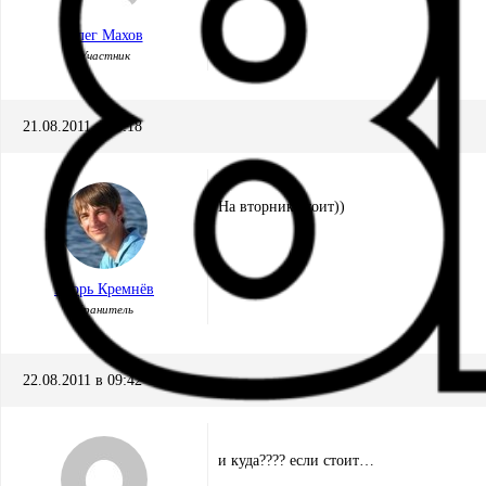
Олег Махов
Участник
21.08.2011 в 18:18
На вторник стоит))
Игорь Кремнёв
Хранитель
22.08.2011 в 09:42
и куда???? если стоит…