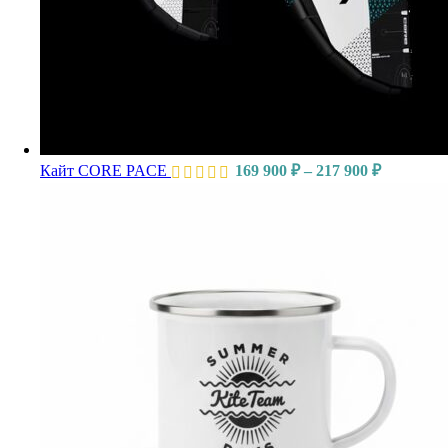
Кайт CORE PACE
169 900
₽
–
217 900
₽