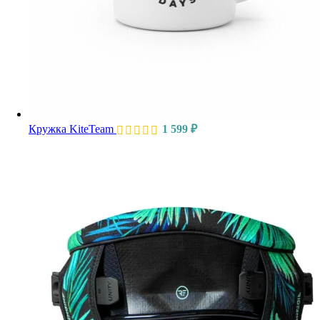
Кружка KiteTeam
1 599
₽