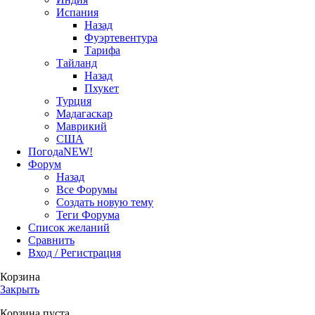
Испания
Назад
Фуэртевентура
Тарифа
Тайланд
Назад
Пхукет
Турция
Мадагаскар
Маврикий
США
Погода
NEW!
Форум
Назад
Все Форумы
Создать новую тему
Теги Форума
Список желаний
Сравнить
Вход / Регистрация
Корзина
Закрыть
Корзина пуста.