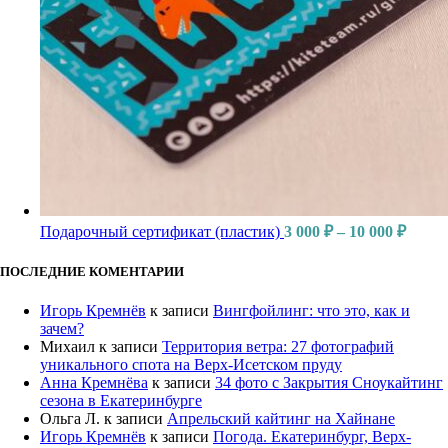
Подарочный сертификат (пластик)
3 000
₽
–
10 000
₽
ПОСЛЕДНИЕ КОМЕНТАРИИ
Игорь Кремнёв
к записи
Вингфойлинг: что это, как и
зачем?
Михаил
к записи
Территория ветра: 27 фотографий
уникального спота на Верх-Исетском пруду
Анна Кремнёва
к записи
34 фото с Закрытия Сноукайтинг
сезона в Екатеринбурге
Ольга Л.
к записи
Апрельский кайтинг на Хайнане
Игорь Кремнёв
к записи
Погода. Екатеринбург, Верх-