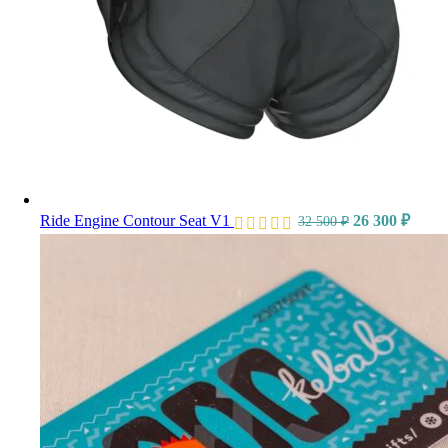
Ride Engine Contour Seat V1
26 300
₽
32 500
₽