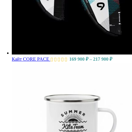
Кайт CORE PACE
169 900
₽
–
217 900
₽