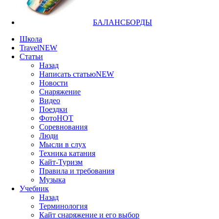
БАЛАНСБОРДЫ
Школа
Travel
NEW
Статьи
Назад
Написать статью
NEW
Новости
Снаряжение
Видео
Поездки
Фото
HOT
Соревнования
Люди
Мысли в слух
Техника катания
Кайт-Туризм
Правила и требования
Музыка
Учебник
Назад
Терминология
Кайт снаряжение и его выбор