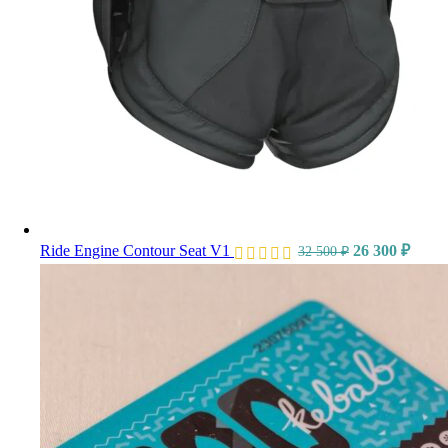
Ride Engine Contour Seat V1
26 300
₽
32 500
₽