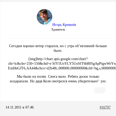
Игорь Кремнёв
Хранитель
Сегодня хорошо ветер старался, но с утра об’ективней больше
было.
[img]http://chart.apis.google.com/chart?
cht=lc&chs=250×150&chd=e:SfY5UoYLY5UoSfT6bBfSgApPtgw
EmHeGJT6,AA44&chco=d2b48c,008000,00000000&chf=bg,s,0000000
Мы были на полях. Снега мало. Ребята доски только
исцарапали. Но дядя Коля смотрелся очень убедительно! :yes:
14.11.2011 в 07:46
#16797