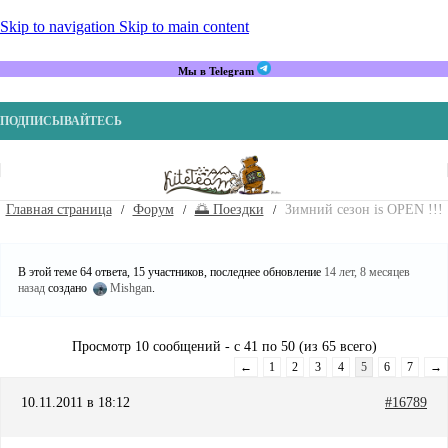
Skip to navigation
Skip to main content
Мы в Telegram
ПОДПИСЫВАЙТЕСЬ
Главная страница
Форум
🌅 Поездки
Зимний сезон is OPEN !!!
В этой теме 64 ответа, 15 участников, последнее обновление
14 лет, 8 месяцев
назад
создано
Mishgan
.
Просмотр 10 сообщений - с 41 по 50 (из 65 всего)
←
1
2
3
4
5
6
7
→
10.11.2011 в 18:12
#16789