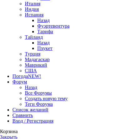
Италия
Индия
Испания
Назад
Фуэртевентура
Тарифа
Тайланд
Назад
Пхукет
Турция
Мадагаскар
Маврикий
США
Погода
NEW!
Форум
Назад
Все Форумы
Создать новую тему
Теги Форума
Список желаний
Сравнить
Вход / Регистрация
Корзина
Закрыть