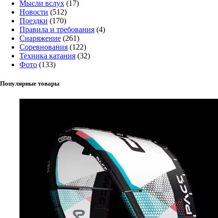
Мысли вслух
(17)
Новости
(512)
Поездки
(170)
Правила и требования
(4)
Снаряжение
(261)
Соревнования
(122)
Техника катания
(32)
Фото
(133)
Популярные товары