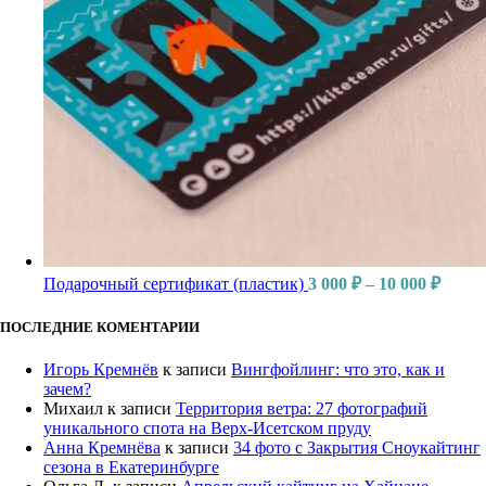
Подарочный сертификат (пластик)
3 000
₽
–
10 000
₽
ПОСЛЕДНИЕ КОМЕНТАРИИ
Игорь Кремнёв
к записи
Вингфойлинг: что это, как и
зачем?
Михаил
к записи
Территория ветра: 27 фотографий
уникального спота на Верх-Исетском пруду
Анна Кремнёва
к записи
34 фото с Закрытия Сноукайтинг
сезона в Екатеринбурге