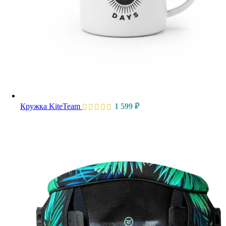
Кружка KiteTeam
1 599
₽