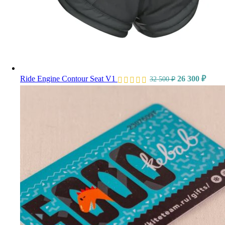
Ride Engine Contour Seat V1
26 300
₽
32 500
₽