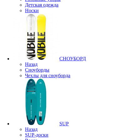
Детская одежда
Носки
СНОУБОРД
Назад
Сноуборды
Чехлы для сноуборда
SUP
Назад
SUP-доски