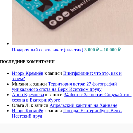
Подарочный сертификат (пластик)
3 000
₽
–
10 000
₽
ПОСЛЕДНИЕ КОМЕНТАРИИ
Игорь Кремнёв
к записи
Вингфойлинг: что это, как и
зачем?
Михаил
к записи
Территория ветра: 27 фотографий
уникального спота на Верх-Исетском пруду
Анна Кремнёва
к записи
34 фото с Закрытия Сноукайтинг
сезона в Екатеринбурге
Ольга Л.
к записи
Апрельский кайтинг на Хайнане
Игорь Кремнёв
к записи
Погода. Екатеринбург, Верх-
Исетский пруд