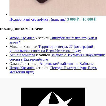
Подарочный сертификат (пластик)
3 000
₽
–
10 000
₽
ПОСЛЕДНИЕ КОМЕНТАРИИ
Игорь Кремнёв
к записи
Вингфойлинг: что это, как и
зачем?
Михаил
к записи
Территория ветра: 27 фотографий
уникального спота на Верх-Исетском пруду
Анна Кремнёва
к записи
34 фото с Закрытия Сноукайтинг
сезона в Екатеринбурге
Ольга Л.
к записи
Апрельский кайтинг на Хайнане
Игорь Кремнёв
к записи
Погода. Екатеринбург, Верх-
Исетский пруд