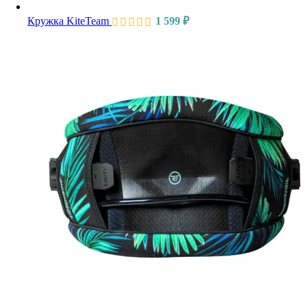
Кружка KiteTeam
1 599
₽