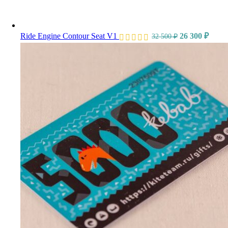
Ride Engine Contour Seat V1
26 300
₽
32 500
₽