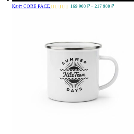
Кайт CORE PACE
169 900
₽
–
217 900
₽