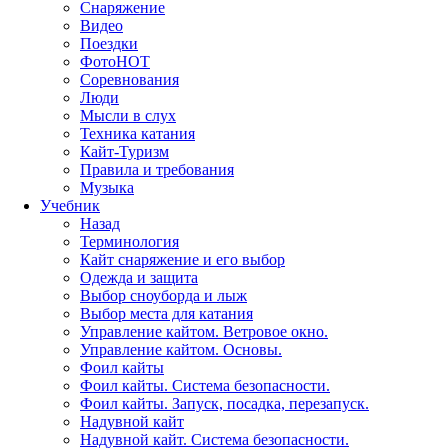
Снаряжение
Видео
Поездки
Фото
HOT
Соревнования
Люди
Мысли в слух
Техника катания
Кайт-Туризм
Правила и требования
Музыка
Учебник
Назад
Терминология
Кайт снаряжение и его выбор
Одежда и защита
Выбор сноуборда и лыж
Выбор места для катания
Управление кайтом. Ветровое окно.
Управление кайтом. Основы.
Фоил кайты
Фоил кайты. Система безопасности.
Фоил кайты. Запуск, посадка, перезапуск.
Надувной кайт
Надувной кайт. Система безопасности.