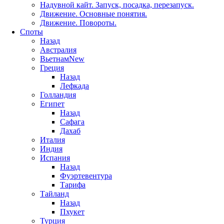
Надувной кайт. Запуск, посадка, перезапуск.
Движение. Основные понятия.
Движение. Повороты.
Споты
Назад
Австралия
Вьетнам
New
Греция
Назад
Лефкада
Голландия
Египет
Назад
Сафага
Дахаб
Италия
Индия
Испания
Назад
Фуэртевентура
Тарифа
Тайланд
Назад
Пхукет
Турция