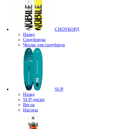
СНОУБОРД
Назад
Сноуборды
Чехлы для сноуборда
SUP
Назад
SUP-доски
Весла
Насосы