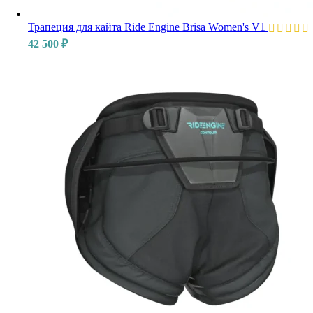
Трапеция для кайта Ride Engine Brisa Women's V1
42 500
₽