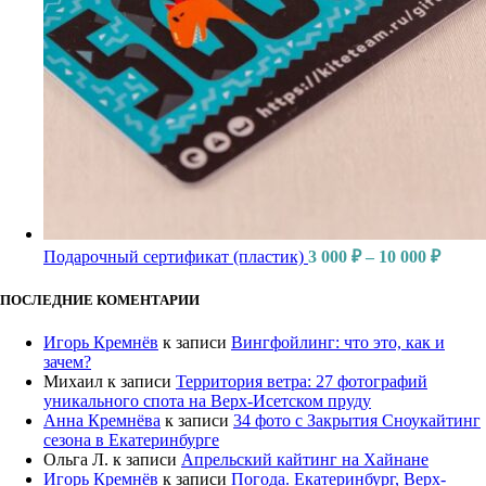
Подарочный сертификат (пластик)
3 000
₽
–
10 000
₽
ПОСЛЕДНИЕ КОМЕНТАРИИ
Игорь Кремнёв
к записи
Вингфойлинг: что это, как и
зачем?
Михаил
к записи
Территория ветра: 27 фотографий
уникального спота на Верх-Исетском пруду
Анна Кремнёва
к записи
34 фото с Закрытия Сноукайтинг
сезона в Екатеринбурге
Ольга Л.
к записи
Апрельский кайтинг на Хайнане
Игорь Кремнёв
к записи
Погода. Екатеринбург, Верх-