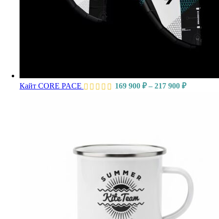
Кайт CORE PACE
169 900
₽
–
217 900
₽