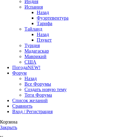
Индия
Испания
Назад
Фуэртевентура
Тарифа
Тайланд
Назад
Пхукет
Турция
Мадагаскар
Маврикий
США
Погода
NEW!
Форум
Назад
Все Форумы
Создать новую тему
Теги Форума
Список желаний
Сравнить
Вход / Регистрация
Корзина
Закрыть