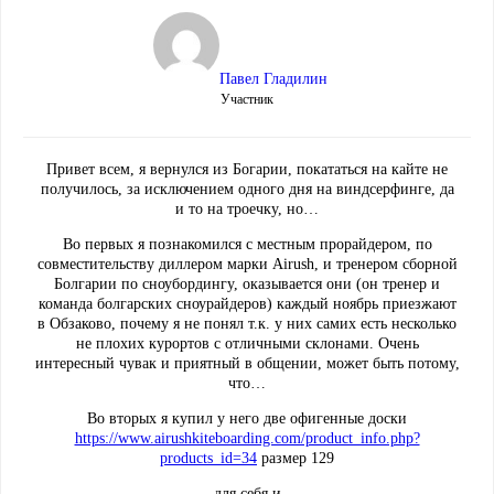
Павел Гладилин
Участник
Привет всем, я вернулся из Богарии, покататься на кайте не
получилось, за исключением одного дня на виндсерфинге, да
и то на троечку, но…
Во первых я познакомился с местным прорайдером, по
совместительству диллером марки Airush, и тренером сборной
Болгарии по сноубордингу, оказывается они (он тренер и
команда болгарских сноурайдеров) каждый ноябрь приезжают
в Обзаково, почему я не понял т.к. у них самих есть несколько
не плохих курортов с отличными склонами. Очень
интересный чувак и приятный в общении, может быть потому,
что…
Во вторых я купил у него две офигенные доски
https://www.airushkiteboarding.com/product_info.php?
products_id=34
размер 129
для себя и