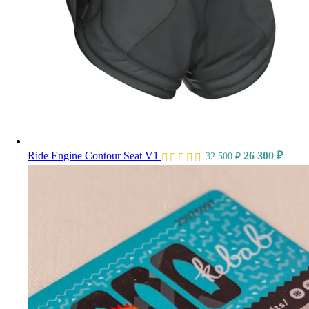
Ride Engine Contour Seat V1
26 300
₽
32 500
₽