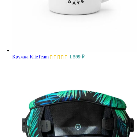
Кружка KiteTeam
1 599
₽