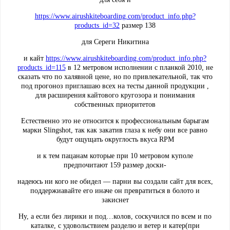
https://www.airushkiteboarding.com/product_info.php?
products_id=32
размер 138
для Сереги Никитина
и кайт
https://www.airushkiteboarding.com/product_info.php?
products_id=115
в 12 метровом исполнении с планкой 2010, не
сказать что по халявной цене, но по привлекательной, так что
под прогоноз приглашаю всех на тесты данной продукции ,
для расширения кайтового кругозора и понимания
собственных приоритетов
Естественно это не относится к профессиональным барыгам
марки Slingshot, так как закатив глаза к небу они все равно
будут ощущать округлость вкуса RPM
и к тем пацанам которые при 10 метровом куполе
предпочитают 159 размер доски-
надеюсь ни кого не обидел — парни вы создали сайт для всех,
поддержиавайте его иначе он превратиться в болото и
закиснет
Ну, а если без лирики и под…колов, соскучился по всем и по
каталке, с удовольствием разделю и ветер и катер(при