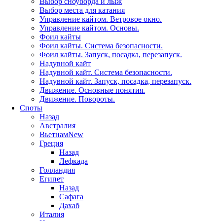
Выбор сноуборда и лыж
Выбор места для катания
Управление кайтом. Ветровое окно.
Управление кайтом. Основы.
Фоил кайты
Фоил кайты. Система безопасности.
Фоил кайты. Запуск, посадка, перезапуск.
Надувной кайт
Надувной кайт. Система безопасности.
Надувной кайт. Запуск, посадка, перезапуск.
Движение. Основные понятия.
Движение. Повороты.
Споты
Назад
Австралия
Вьетнам
New
Греция
Назад
Лефкада
Голландия
Египет
Назад
Сафага
Дахаб
Италия