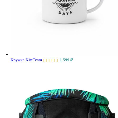
Кружка KiteTeam
1 599
₽