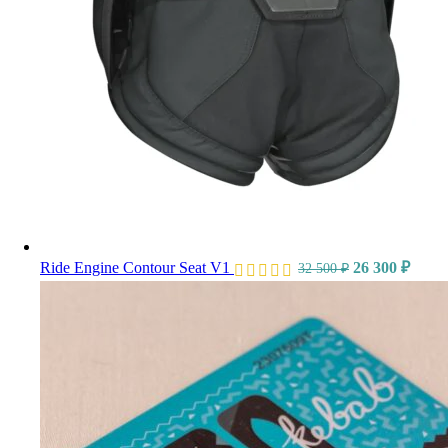
Ride Engine Contour Seat V1
26 300
₽
32 500
₽