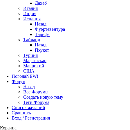
Дахаб
Италия
Индия
Испания
Назад
Фуэртевентура
Тарифа
Тайланд
Назад
Пхукет
Турция
Мадагаскар
Маврикий
США
Погода
NEW!
Форум
Назад
Все Форумы
Создать новую тему
Теги Форума
Список желаний
Сравнить
Вход / Регистрация
Корзина