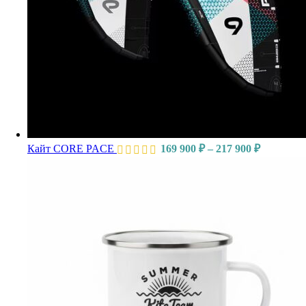
Кайт CORE PACE
169 900
₽
–
217 900
₽