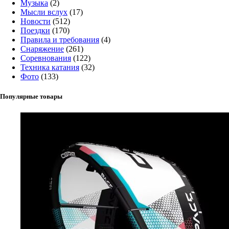
Музыка
(2)
Мысли вслух
(17)
Новости
(512)
Поездки
(170)
Правила и требования
(4)
Снаряжение
(261)
Соревнования
(122)
Техника катания
(32)
Фото
(133)
Популярные товары