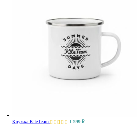
–
217
900 ₽
Кружка KiteTeam
1 599
₽