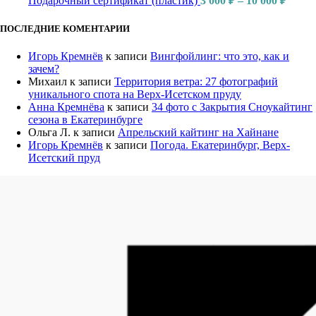
Подарочный сертификат (пластик)
3 000
₽
–
10 000
₽
цен:
3
ПОСЛЕДНИЕ КОМЕНТАРИИ
000 ₽
–
Игорь Кремнёв
к записи
Вингфойлинг: что это, как и
10
зачем?
000 ₽
Михаил
к записи
Территория ветра: 27 фотографий
уникального спота на Верх-Исетском пруду
Анна Кремнёва
к записи
34 фото с Закрытия Сноукайтинг
сезона в Екатеринбурге
Ольга Л.
к записи
Апрельский кайтинг на Хайнане
Игорь Кремнёв
к записи
Погода. Екатеринбург, Верх-
Исетский пруд