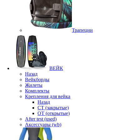
Трапеции
ВЕЙК
Назад
Вейкборды
Жилеты
Комплекты
Крепления для вейка
Назад
CT (закрытые)
OT (открытые)
After test (used)
Аксессуары (wb)