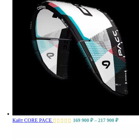
Диапазон
Кайт CORE PACE
169 900
₽
–
217 900
₽
цен:
169
900 ₽