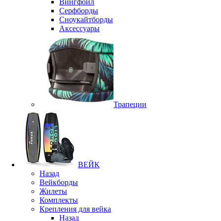
Вингфоил
Серфборды
Сноукайтборды
Аксессуары
Трапеции
ВЕЙК
Назад
Вейкборды
Жилеты
Комплекты
Крепления для вейка
Назад