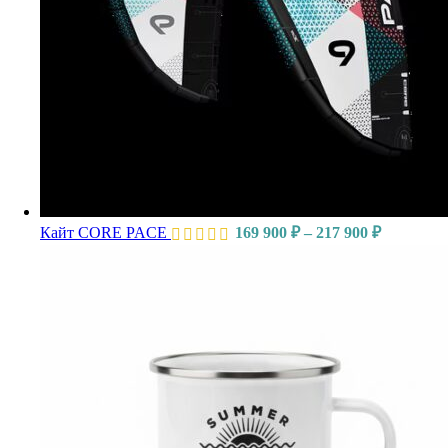
Кайт CORE PACE
169 900
₽
–
217 900
₽