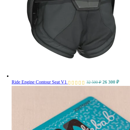
Ride Engine Contour Seat V1
26 300
₽
32 500
₽