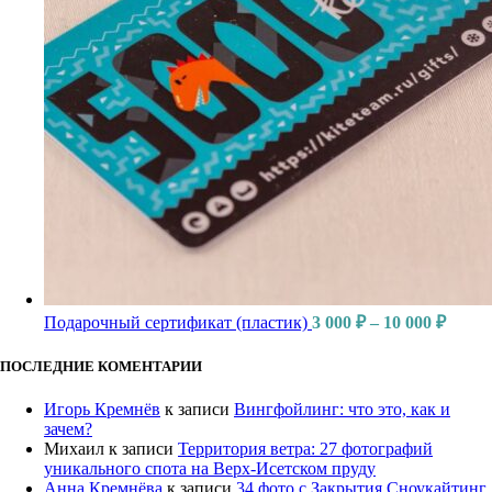
Подарочный сертификат (пластик)
3 000
₽
–
10 000
₽
ПОСЛЕДНИЕ КОМЕНТАРИИ
Игорь Кремнёв
к записи
Вингфойлинг: что это, как и
зачем?
Михаил
к записи
Территория ветра: 27 фотографий
уникального спота на Верх-Исетском пруду
Анна Кремнёва
к записи
34 фото с Закрытия Сноукайтинг