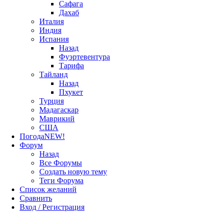
Сафага
Дахаб
Италия
Индия
Испания
Назад
Фуэртевентура
Тарифа
Тайланд
Назад
Пхукет
Турция
Мадагаскар
Маврикий
США
Погода
NEW!
Форум
Назад
Все Форумы
Создать новую тему
Теги Форума
Список желаний
Сравнить
Вход / Регистрация