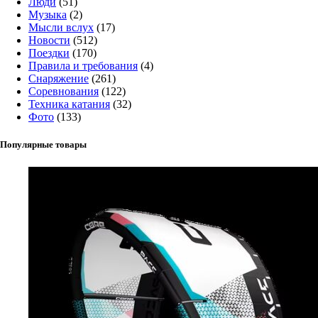
Люди
(51)
Музыка
(2)
Мысли вслух
(17)
Новости
(512)
Поездки
(170)
Правила и требования
(4)
Снаряжение
(261)
Соревнования
(122)
Техника катания
(32)
Фото
(133)
Популярные товары