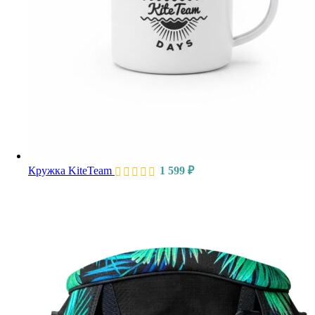
Кружка KiteTeam
1 599
₽