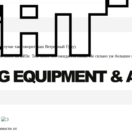
м случае так говорит наш Ветренный Гуру).
 споте на ВИЗе. Тем более что ожидается южак. Не сильно уж большие н
!
имости от.