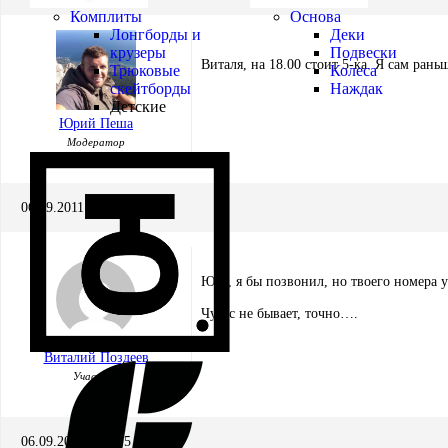
Комплиты
Основа
Лонгборды и
Деки
крузеры
Подвески
Виталя, на 18.00 стоит 5-ка. Я сам рань
Трюковые
Колеса
скейтборды
Наждак
Детские
Юрий Пеша
Модератор
06.09.2011 в 07:11
Юра, я бы позвонил, но твоего номера 
Чудес не бывает, точно….
Виталий Поздеев
Участник
06.09.2011 в 07:15