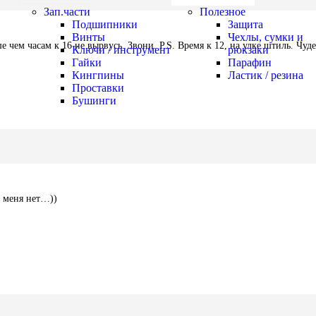
Зап.части
Полезное
Подшипники
Защита
Винты
Чехлы, сумки и
ше чем часам к 16 не вырвусь. Звони. P.S. Время к 12, на улке штиль. Чуд
Ключи / инструмент
рюкзаки
Гайки
Парафин
Кингпины
Ластик / резина
Проставки
Бушинги
у меня нет…))