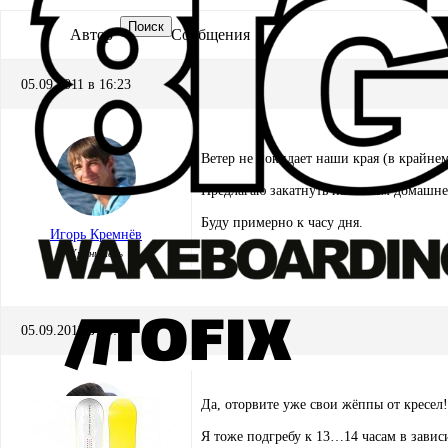
Поиск
Автор
Сообщения
05.09.2011 в 16:23
Ветер не покидает наши края (в крайне
Предлагаю закатнуть на нашем домашнем
Буду примерно к часу дня.
Игорь Кремнёв
Хранитель
05.09.2011 в 16:41
Да, оторвите уже свои жёппы от кресел
Я тоже подгребу к 13…14 часам в завис