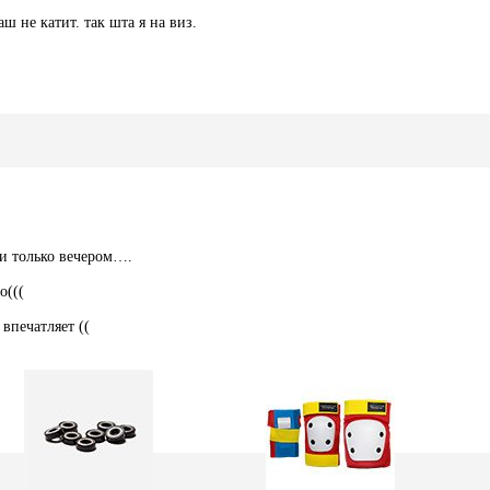
ш не катит. так шта я на виз.
ли только вечером….
о(((
впечатляет ((