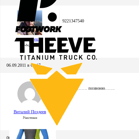
9221347540
Юрий Пеша
Модератор
06.09.2011 в 07:17
Записал……. позвоню…….
Виталий Поздеев
Участник
06.09.2011 в 12:03