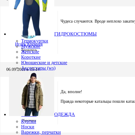
Чудеса случаются. Вроде неплохо закатн
ГИДРОКОСТЮМЫ
Термокуртки
Игорь Кремнёв
Мужские
Хранитель
Женские
Короткие
Юношеские и детские
Аксессуары (ws)
06.09.2011 в 15:44
Да, вполне!
Правда некоторые катальцы пошли катац
ОДЕЖДА
mr.bukin
Участник
Куртки
Носки
Варежки, перчатки