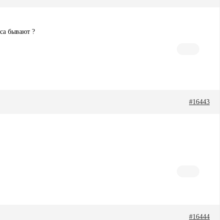
еса бывают ?
#16443
#16444