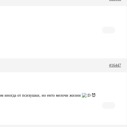
#16447
ком иногда от психушки, но енто мелочи жизни
😈