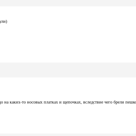
ули)
о на каких-то носовых платках и щепочках, вследствие чего брели пеш