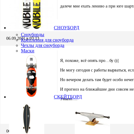
далече мне ехать лениво а при юге шарта
mr.bukin
Участник
СНОУБОРД
Сноуборды
06.09.2011 в 03:13
Крепления для сноуборда
Чехлы для сноуборда
Маски
Я, похоже, всё опять про…бу (((
Не могу сегодня с работы вырваться, ес
Но вечером делать там будет особо нечег
Виталий Поздеев
Участник
И прогноз на ближайшие дни совсем не 
СКЕЙТБОРД
Уныло….
06.09.2011 в 05:40