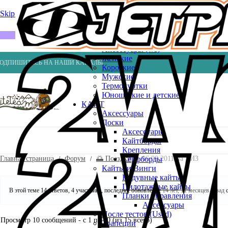
Весла
Насосы
Skip to navigation
Skip to main content
ВЕЙК
Шлемы
ГИДРОКОСТЮМЫ
Аксессуары (ws)
Женские
ОДПИШИТЕСЬ НА НАШИ КАНАЛЫ
Короткие
Мужские
Термокуртки
Юношеские и детские
КАЙТ
Аксессуары
Доски
Аксессуары
Кайтборды
Крепления
Главная страница
Форум
🌅 Поездки
06.09.2011 на ВИЗ
Серфборды
Кайты и Винги
Надувные кайты
Пилотажные кайты
В этой теме 14 ответов, 4 участника, последнее обновление
14 лет, 11 месяцев назад
с
Планки управления
Аксессуары
После тестов (Used)
Просмотр 10 сообщений - с 1 по 10 (из 15 всего)
Трапеции