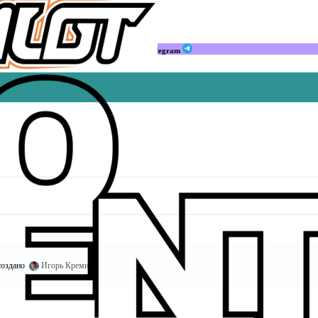
Мы в Telegram
оздано
Игорь Кремнёв
.