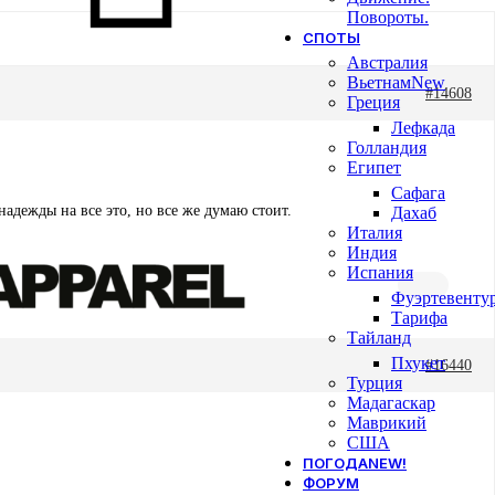
Повороты.
СПОТЫ
Австралия
Вьетнам
New
#14608
Греция
Лефкада
Голландия
Египет
Сафага
адежды на все это, но все же думаю стоит.
Дахаб
Италия
Индия
Испания
Фуэртевенту
Тарифа
Тайланд
Пхукет
#16440
Турция
Мадагаскар
Маврикий
США
ПОГОДА
NEW!
ФОРУМ