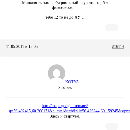
Мишаня ты там за бугром катай окуратно то, без
фанатизьма….
тебе 12 то не до ХУ…
11.05.2011 в 15:05
#16114
KOTYA
Участник
http://maps.google.ru/maps?
q=56.492415,60.200171&num=1&t=h&sll=56.426244,60.159245&sspn=
Здесь и стартуем.