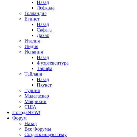
Назад
Лефкада
Голландия
Египет
Назад
Сафага
Дахаб
Италия
Индия
Испания
Назад
Фуэртевентура
Тарифа
Тайланд
Назад
Пхукет
Турция
Мадагаскар
Маврикий
США
Погода
NEW!
Форум
Назад
Все Форумы
Создать новую тему