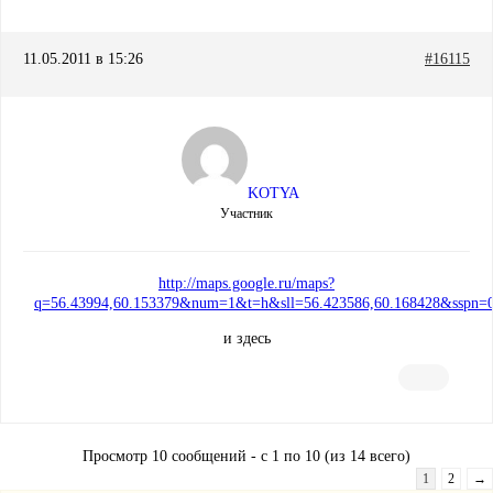
11.05.2011 в 15:26
#16115
KOTYA
Участник
http://maps.google.ru/maps?
q=56.43994,60.153379&num=1&t=h&sll=56.423586,60.168428&sspn=0
и здесь
Просмотр 10 сообщений - с 1 по 10 (из 14 всего)
1
2
→