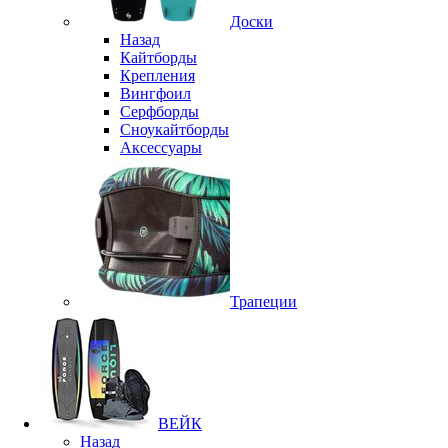
Доски
Назад
Кайтборды
Крепления
Вингфоил
Серфборды
Сноукайтборды
Аксессуары
Трапеции
ВЕЙК
Назад