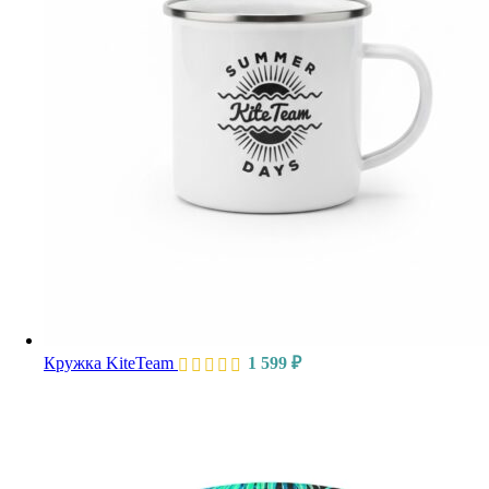
Кружка KiteTeam
1 599
₽