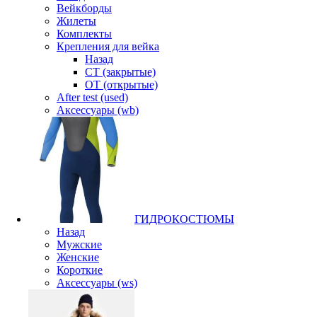
Вейкборды
Жилеты
Комплекты
Крепления для вейка
Назад
CT (закрытые)
OT (открытые)
After test (used)
Аксессуары (wb)
ГИДРОКОСТЮМЫ
Назад
Мужские
Женские
Короткие
Аксессуары (ws)