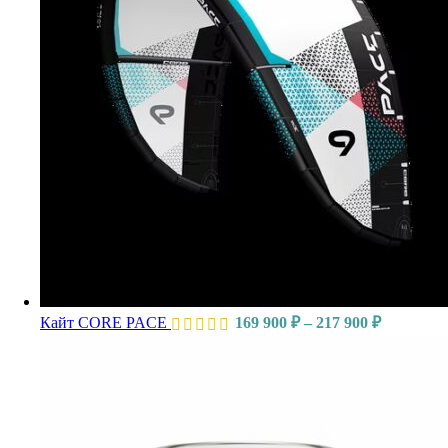
Кайт CORE PACE
169 900
₽
–
217 900
₽