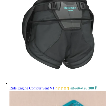
Ride Engine Contour Seat V1
26 300
₽
32 500
₽