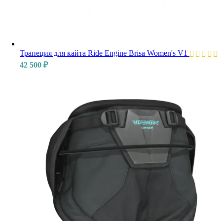
Трапеция для кайта Ride Engine Brisa Women's V1
42 500
₽