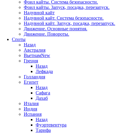
Фоил кайты. Система безопасности.
Фоил кайты. Запуск, посадка, перезапуск.
Надувной кайт
Надувной кайт. Система безопасности.
Надувной кайт. Запуск, посадка, перезапуск.
Движение. Основные понятия.
Движение. Повороты.
Споты
Назад
Австралия
Вьетнам
New
Греция
Назад
Лефкада
Голландия
Египет
Назад
Сафага
Дахаб
Италия
Индия
Испания
Назад
Фуэртевентура
Тарифа