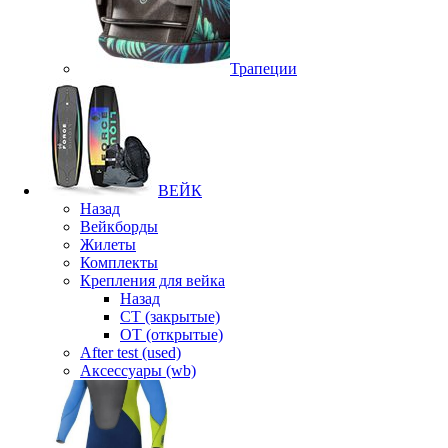
Трапеции
ВЕЙК
Назад
Вейкборды
Жилеты
Комплекты
Крепления для вейка
Назад
CT (закрытые)
OT (открытые)
After test (used)
Аксессуары (wb)