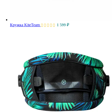
Кружка KiteTeam
1 599
₽