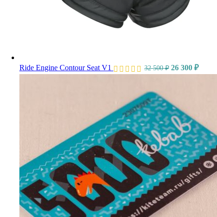
Ride Engine Contour Seat V1
26 300
₽
32 500
₽