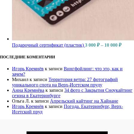
Подарочный сертификат (пластик)
3 000
₽
–
10 000
₽
ПОСЛЕДНИЕ КОМЕНТАРИИ
Игорь Кремнёв
к записи
Вингфойлинг: что это, как и
зачем?
Михаил
к записи
Территория ветра: 27 фотографий
уникального спота на Верх-Исетском пруду
Анна Кремнёва
к записи
34 фото с Закрытия Сноукайтинг
сезона в Екатеринбурге
Ольга Л.
к записи
Апрельский кайтинг на Хайнане
Игорь Кремнёв
к записи
Погода. Екатеринбург, Верх-
Исетский пруд