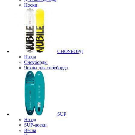
Носки
СНОУБОРД
Назад
Сноуборды
Чехлы для сноуборда
SUP
Назад
SUP-доски
Весла