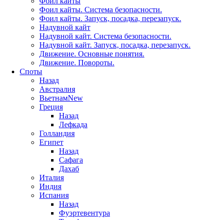
Фоил кайты
Фоил кайты. Система безопасности.
Фоил кайты. Запуск, посадка, перезапуск.
Надувной кайт
Надувной кайт. Система безопасности.
Надувной кайт. Запуск, посадка, перезапуск.
Движение. Основные понятия.
Движение. Повороты.
Споты
Назад
Австралия
Вьетнам
New
Греция
Назад
Лефкада
Голландия
Египет
Назад
Сафага
Дахаб
Италия
Индия
Испания
Назад
Фуэртевентура