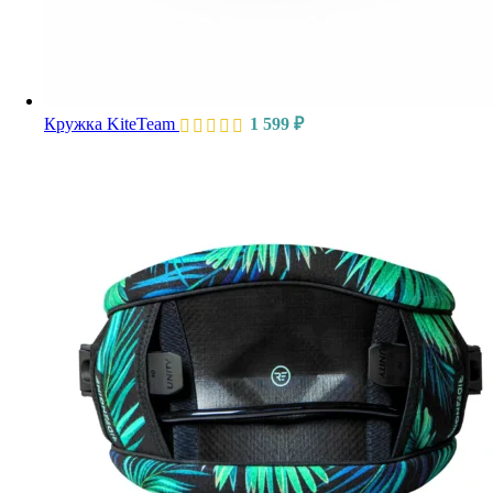
Кружка KiteTeam
1 599
₽