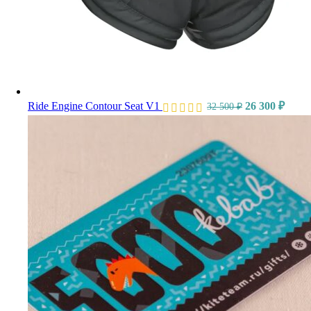
Ride Engine Contour Seat V1
26 300
₽
32 500
₽