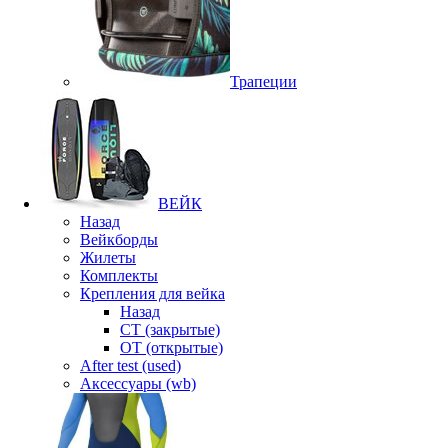
Трапеции
ВЕЙК
Назад
Вейкборды
Жилеты
Комплекты
Крепления для вейка
Назад
CT (закрытые)
OT (открытые)
After test (used)
Аксессуары (wb)