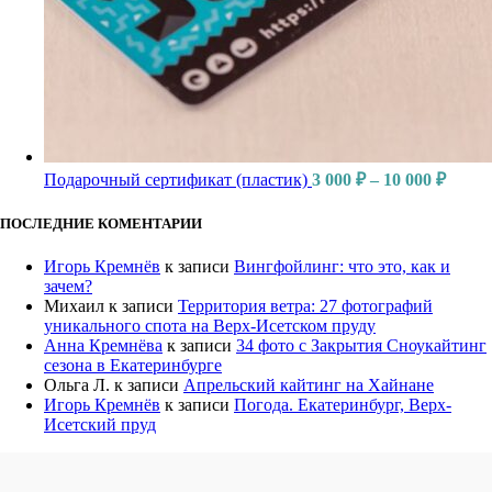
Подарочный сертификат (пластик)
3 000
₽
–
10 000
₽
ПОСЛЕДНИЕ КОМЕНТАРИИ
Игорь Кремнёв
к записи
Вингфойлинг: что это, как и
зачем?
Михаил
к записи
Территория ветра: 27 фотографий
уникального спота на Верх-Исетском пруду
Анна Кремнёва
к записи
34 фото с Закрытия Сноукайтинг
сезона в Екатеринбурге
Ольга Л.
к записи
Апрельский кайтинг на Хайнане
Игорь Кремнёв
к записи
Погода. Екатеринбург, Верх-
Исетский пруд