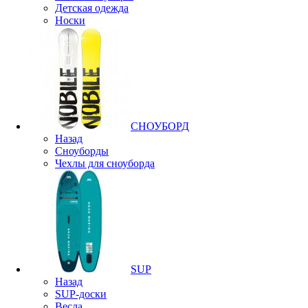
Детская одежда
Носки
СНОУБОРД
Назад
Сноуборды
Чехлы для сноуборда
SUP
Назад
SUP-доски
Весла