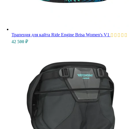
Трапеция для кайта Ride Engine Brisa Women's V1
42 500
₽