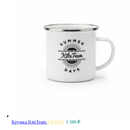
Кружка KiteTeam
1 599
₽