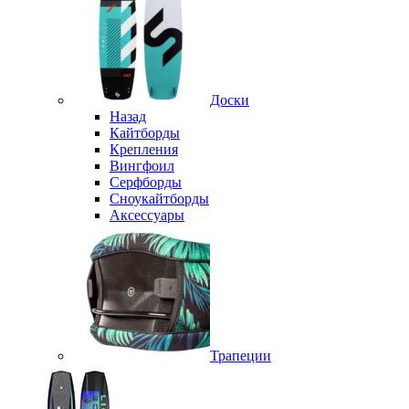
Доски
Назад
Кайтборды
Крепления
Вингфоил
Серфборды
Сноукайтборды
Аксессуары
Трапеции