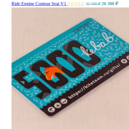
Ride Engine Contour Seat V1
26 300
₽
32 500
₽