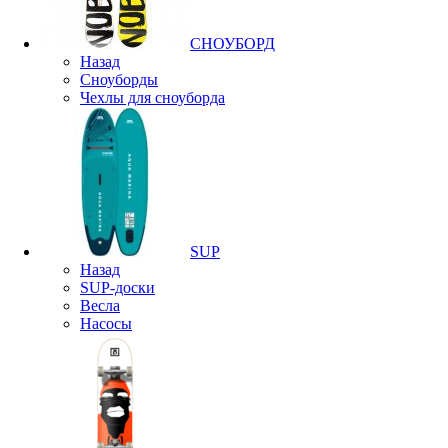
СНОУБОРД
Назад
Сноуборды
Чехлы для сноуборда
SUP
Назад
SUP-доски
Весла
Насосы