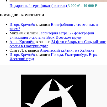
Подарочный сертификат (пластик)
3 000
₽
–
10 000
₽
ПОСЛЕДНИЕ КОМЕНТАРИИ
Игорь Кремнёв
к записи
Вингфойлинг: что это, как и
зачем?
Михаил
к записи
Территория ветра: 27 фотографий
уникального спота на Верх-Исетском пруду
Анна Кремнёва
к записи
34 фото с Закрытия Сноукайтинг
сезона в Екатеринбурге
Ольга Л.
к записи
Апрельский кайтинг на Хайнане
Игорь Кремнёв
к записи
Погода. Екатеринбург, Верх-
Исетский пруд