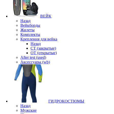
ВЕЙК
Назад
Вейкборды
Жилеты
Комплекты
Крепления для вейка
Назад
CT (закрытые)
OT (открытые)
After test (used)
Аксессуары (wb)
ГИДРОКОСТЮМЫ
Назад
Мужские