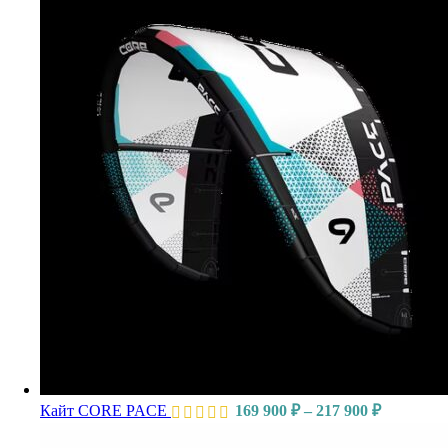
Кайт CORE PACE
169 900
₽
–
217 900
₽