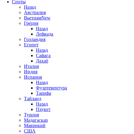
Споты
Назад
Австралия
Вьетнам
New
Греция
Назад
Лефкада
Голландия
Египет
Назад
Сафага
Дахаб
Италия
Индия
Испания
Назад
Фуэртевентура
Тарифа
Тайланд
Назад
Пхукет
Турция
Мадагаскар
Маврикий
США