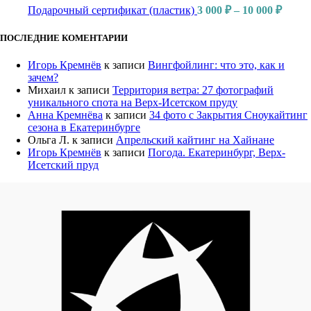
Подарочный сертификат (пластик)
3 000
₽
–
10 000
₽
ПОСЛЕДНИЕ КОМЕНТАРИИ
Игорь Кремнёв
к записи
Вингфойлинг: что это, как и
зачем?
Михаил
к записи
Территория ветра: 27 фотографий
уникального спота на Верх-Исетском пруду
Анна Кремнёва
к записи
34 фото с Закрытия Сноукайтинг
сезона в Екатеринбурге
Ольга Л.
к записи
Апрельский кайтинг на Хайнане
Игорь Кремнёв
к записи
Погода. Екатеринбург, Верх-
Исетский пруд