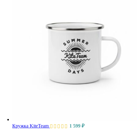
Кружка KiteTeam
1 599
₽