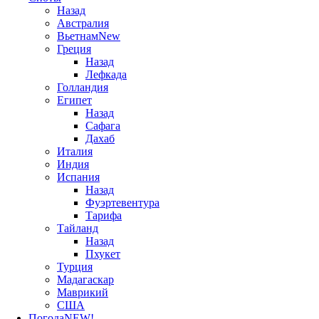
Назад
Австралия
Вьетнам
New
Греция
Назад
Лефкада
Голландия
Египет
Назад
Сафага
Дахаб
Италия
Индия
Испания
Назад
Фуэртевентура
Тарифа
Тайланд
Назад
Пхукет
Турция
Мадагаскар
Маврикий
США
Погода
NEW!