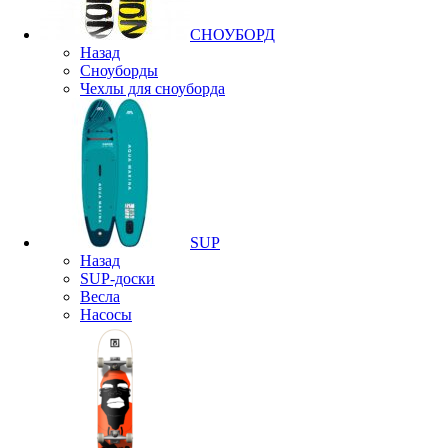
СНОУБОРД
Назад
Сноуборды
Чехлы для сноуборда
SUP
Назад
SUP-доски
Весла
Насосы