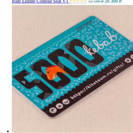
Ride Engine Contour Seat V1
26 300
₽
32 500
₽